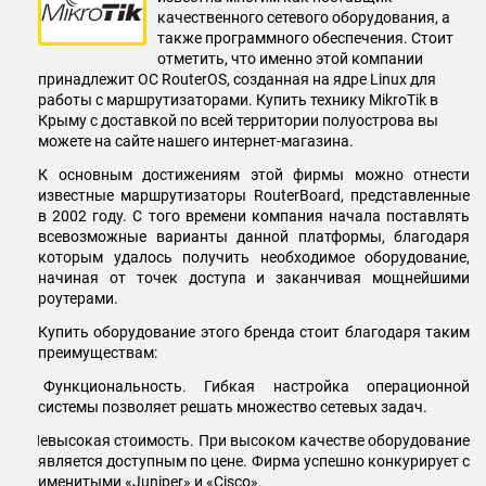
качественного сетевого оборудования, а
также программного обеспечения. Стоит
отметить, что именно этой компании
принадлежит ОС RouterOS, созданная на ядре Linux для
работы с маршрутизаторами. Купить технику MikroTik в
Крыму с доставкой по всей территории полуострова вы
можете на сайте нашего интернет-магазина.
К основным достижениям этой фирмы можно отнести
известные маршрутизаторы RouterBoard, представленные
в 2002 году. С того времени компания начала поставлять
всевозможные варианты данной платформы, благодаря
которым удалось получить необходимое оборудование,
начиная от точек доступа и заканчивая мощнейшими
роутерами.
Купить оборудование этого бренда стоит благодаря таким
преимуществам:
1.
Функциональность. Гибкая настройка операционной
системы позволяет решать множество сетевых задач.
2.
Невысокая стоимость. При высоком качестве оборудование
является доступным по цене. Фирма успешно конкурирует с
именитыми «Juniper» и «Cisco».