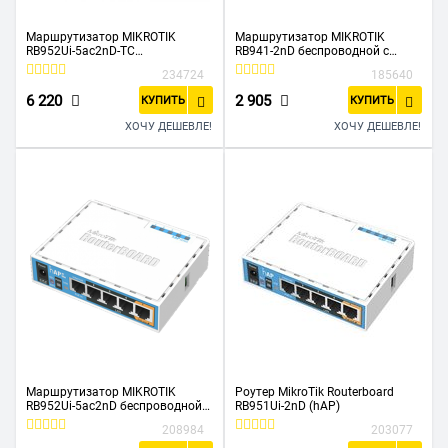
Маршрутизатор MIKROTIK
Маршрутизатор MIKROTIK
RB952Ui-5ac2nD-TC
RB941-2nD беспроводной с
двухдиапазонный на базе
поддержкой Mimo 802.11n
234724
185640
процессора 650МГц
6 220
2 905
КУПИТЬ
КУПИТЬ
ХОЧУ ДЕШЕВЛЕ!
ХОЧУ ДЕШЕВЛЕ!
Маршрутизатор MIKROTIK
Роутер MikroTik Routerboard
RB952Ui-5ac2nD беспроводной
RB951Ui-2nD (hAP)
двухдиапазонный с поддержкой
208984
203077
3G/4G модемов