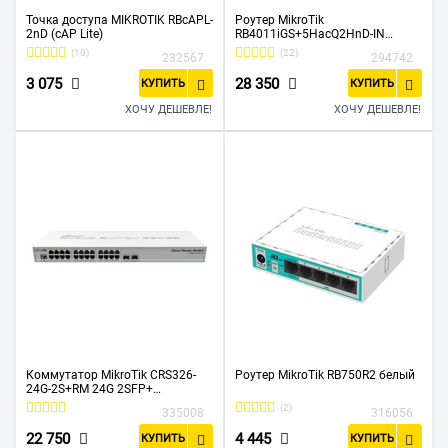
Точка доступа MIKROTIK RBcAPL-
Роутер MikroTik
2nD (cAP Lite)
RB4011iGS+5HacQ2HnD-IN
AC2000 черный
(10)
(22)
232567
294742
3 075
28 350
КУПИТЬ
КУПИТЬ
ХОЧУ ДЕШЕВЛЕ!
ХОЧУ ДЕШЕВЛЕ!
Коммутатор MikroTik CRS326-
Роутер MikroTik RB750R2 белый
24G-2S+RM 24G 2SFP+
управляемый
(2)
335008
316056
22 750
4 445
КУПИТЬ
КУПИТЬ