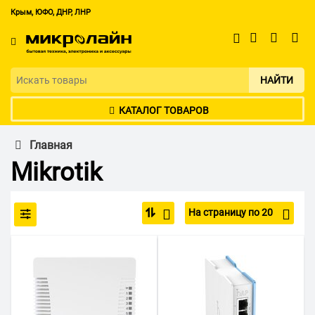
Крым, ЮФО, ДНР, ЛНР
НАЙТИ
КАТАЛОГ ТОВАРОВ
Главная
Mikrotik
На страницу по 20