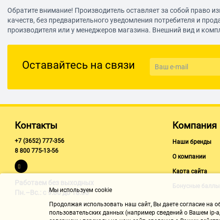
108M: -68 дБм при 10% PER
Обратите внимание! Производитель оставляет за собой право из
качеств, без предварительного уведомления потребителя и прод
54M: -68 дБм при 10% PER
производителя или у менеджеров магазина. Внешний вид и комп
11M: -85 дБм при 8% PER
6M: -88 дБм при 10% PER
Оставайтесь на связи
1M: -90 дБм при 8% PER
EIRP (Мощность беспроводного сигнала) <20дБм (EIRP)
Функции беспроводного режима Включить/Отключить трансл
Статистика
Защита беспроводного режима 64/128/152-bit WEP / WPA / WP
Контакты
Компания
Возможности программного обеспечения
+7 (3652) 777-356
Наши бренды
8 800 775-13-56
Тип подключения WAN Динамические IP/Статические IP /PPP
О компании
DHCP Сервер, Клиент, Список клиентов DHCP,
Карта сайта
Работаем без выходных
Резервация адресов
Бонусные баллы
Мы используем cookie
Пн.–Вс.: с 9:00 до 18:00
QoS (качество обслуживания) WMM, Контроль за пропускной 
Продолжая использовать наш cайт, Вы даете согласие на обр
пользовательских данных (например сведений о Вашем ip-ад
Перенаправление портов Виртуальный сервер, Запуск портов, 