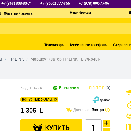
+7 (863) 303-30-71
+7 (3652) 777-356
+7 (978) 090-77-86
Наши бренды
Д
Телевизоры
Мобильные телефоны
Стиральн
ы
/
TP-LINK
/
Маршрутизатор TP-LINK TL-WR840N
В наличии
(0)
КОД:
194274
БОНУСНЫЕ БАЛЛЫ:
13
1 305
Доставка:
Завтра
?
+
КУПИТЬ