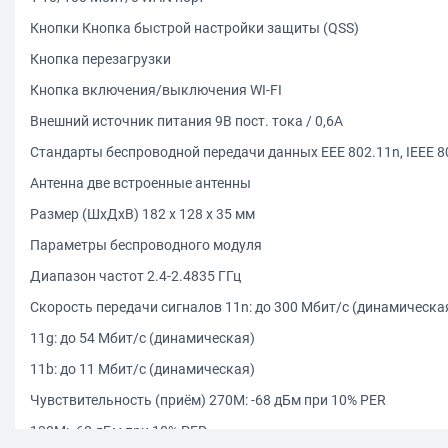
Кнопки Кнопка быстрой настройки защиты (QSS)
Кнопка перезагрузки
Кнопка включения/выключения WI-FI
Внешний источник питания 9В пост. тока / 0,6A
Стандарты беспроводной передачи данных EEE 802.11n, IEEE 80
Антенна две встроенные антенны
Размер (ШхДхВ) 182 x 128 x 35 мм
Параметры беспроводного модуля
Диапазон частот 2.4-2.4835 ГГц
Скороcть передачи сигналов 11n: до 300 Мбит/с (динамическа
11g: до 54 Мбит/с (динамическая)
11b: до 11 Мбит/с (динамическая)
Чувствительность (приём) 270M: -68 дБм при 10% PER
130M: -68 дБм при 10% PER