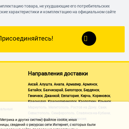
омплектацию товара, не ухудшающие его потребительских
еские характеристики и комплектацию на официальном сайте
Присоединяйтесь!
Направления доставки
,
,
,
,
,
Аксай
Алушта
Анапа
Армавир
Армянск
,
,
,
,
Батайск
Бахчисарай
Белогорск
Бердянск
,
,
,
,
,
Геническ
Джанкой
Евпатория
Керчь
Кореновск
,
,
,
,
Краснодар
Красноперекопск
Кропоткин
Крымск
,
,
,
,
Мариуполь
Мелитополь
Ростов на Дону
Саки
нальных
,
,
,
Севастополь
Симферополь
Славянск-на-Кубани
,
,
,
,
Судак
Таганрог
Темрюк
Феодосия
Метрика и других систем) файлов cookie, иных
,
,
Черноморское
Щелкино
Ялта
ицы, сведений о ресурсах сети Интернет, с которых были