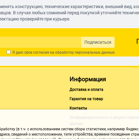
менять конструкцию, технические характеристики, внешний вид, к
авцов. В случае любых сомнений перед покупкой уточняйте технич
лектацию проверяйте при курьере.
Подписаться
Я даю свое согласие на обработку
персональных данных
яцию, WDS мост, WMM,
A2,WPA-PSK / WPA2-PSK
Информация
Доставка и оплата
oE/PPTP/L2TP/BigPond
Гарантия на товар
Контакты
Конфиденциальность и защита персо
данных
способностью
аботку (в т.ч. с использованием систем сбора статистики, например Яндекс.
Пользовательское соглашение
ресе, сведений о местоположении, типе устройства, времени посещения стран
UPnP, DMZ