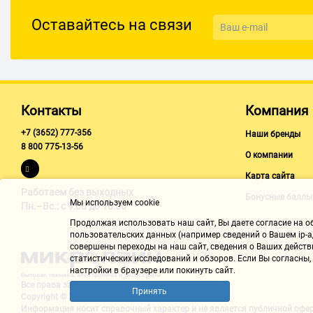
Дополнительно
Оставайтесь на связи
Уровень шума
54 дБ
Контакты
Компания
+7 (3652) 777-356
Наши бренды
8 800 775-13-56
О компании
Карта сайта
Работаем без выходных
Бонусные баллы
Мы используем cookie
Пн.–Вс.: с 9:00 до 18:00
Продолжая использовать наш cайт, Вы даете согласие на обр
пользовательских данных (например сведений о Вашем ip-ад
совершены переходы на наш сайт, сведения о Ваших действ
статистических исследований и обзоров. Если Вы согласны
настройки в браузере или покинуть сайт.
Все права защищены "Микролайн"
Принять
Copyright © 2002-2026
Информация носит справочный характер и не является
публичной офе