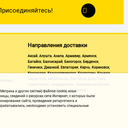
Присоединяйтесь!
Направления доставки
,
,
,
,
,
Аксай
Алушта
Анапа
Армавир
Армянск
,
,
,
,
Батайск
Бахчисарай
Белогорск
Бердянск
,
,
,
,
,
Геническ
Джанкой
Евпатория
Керчь
Кореновск
,
,
,
,
Краснодар
Красноперекопск
Кропоткин
Крымск
,
,
,
,
Мариуполь
Мелитополь
Ростов на Дону
Саки
нальных
,
,
,
Севастополь
Симферополь
Славянск-на-Кубани
,
,
,
,
Судак
Таганрог
Темрюк
Феодосия
Метрика и других систем) файлов cookie, иных
,
,
Черноморское
Щелкино
Ялта
ицы, сведений о ресурсах сети Интернет, с которых были
онирования сайта, проведения ретаргетинга и
 обрабатывались, необходимо установить специальные