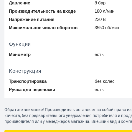
Давление
8 бар
Производительность на входе
180 л/мин
Напряжение питания
220 В
Максимальное число оборотов
3550 об/мин
Функции
Манометр
есть
Конструкция
Транспортировка
без колес
Ручка для переноски
есть
Комплектация
Обратите внимание! Производитель оставляет за собой право из
качеств, без предварительного уведомления потребителя и прод
Пистолет для подкачки шин
есть
производителя или у менеджеров магазина. Внешний вид и комп