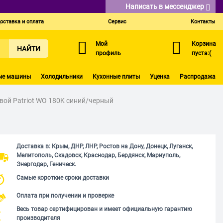
Написать в мессенджер
оставка и оплата
Сервис
Контакты
Мой
Корзина
НАЙТИ
профиль
пуста:(
ые машины
Холодильники
Кухонные плиты
Уценка
Распродажа
ой Patriot WO 180K синий/черный
Доставка в: Крым, ДНР, ЛНР, Ростов на Дону, Донецк, Луганск,
Мелитополь, Скадовск, Краснодар, Бердянск, Мариуполь,
Энергодар, Геническ.
Самые короткие сроки доставки
Оплата при получении и проверке
Весь товар сертифицирован и имеет официальную гарантию
производителя