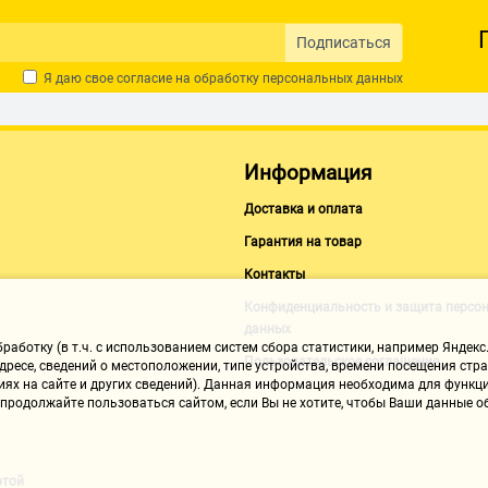
Подписаться
Я даю свое согласие на обработку
персональных данных
Информация
Доставка и оплата
Гарантия на товар
Контакты
Конфиденциальность и защита персо
данных
аботку (в т.ч. с использованием систем сбора статистики, например Яндекс.
Пользовательское соглашение
ресе, сведений о местоположении, типе устройства, времени посещения стран
иях на сайте и других сведений). Данная информация необходима для функци
, продолжайте пользоваться сайтом, если Вы не хотите, чтобы Ваши данные
ртой