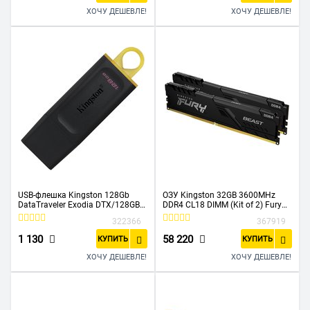
ХОЧУ ДЕШЕВЛЕ!
ХОЧУ ДЕШЕВЛЕ!
USB-флешка Kingston 128Gb
ОЗУ Kingston 32GB 3600MHz
DataTraveler Exodia DTX/128GB
DDR4 CL18 DIMM (Kit of 2) Fury
USB3.1 черный/желтый
Beast Black KF436C18BBK2/32
322366
367919
1 130
58 220
КУПИТЬ
КУПИТЬ
ХОЧУ ДЕШЕВЛЕ!
ХОЧУ ДЕШЕВЛЕ!