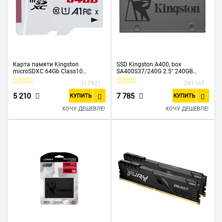
Карта памяти Kingston
SSD Kingston A400, box
microSDXC 64Gb Class10
SA400S37/240G 2.5" 240GB
SDCE/64GB High Endurance w/o
Sata3 (7 mm, Phison PS3111-S11,
317921
241167
adapter
R/W: up to 500/350MB/s)
5 210
7 785
КУПИТЬ
КУПИТЬ
ХОЧУ ДЕШЕВЛЕ!
ХОЧУ ДЕШЕВЛЕ!