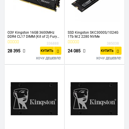
ОЗУ Kingston 16GB 3600MHz
SSD Kingston SKC3000S/1024G
DDR4 CL17 DIMM (Kit of 2) Fury
1Tb M.2 2280 NVMe
Beast Black KF436C17BBK2/16
336888
385038
28 395
24 085
КУПИТЬ
КУПИТЬ
ХОЧУ ДЕШЕВЛЕ!
ХОЧУ ДЕШЕВЛЕ!