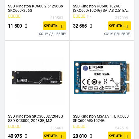
SSD Kingston KC600 2.5" 256Gb
SSD Kingston KC600 1024G
SKC600/256G
(SKC600/1024G) SATA3 2.5" EAN:
740617300116
(4)
313503
317099
11 500
32 565
КУПИТЬ
КУПИТЬ
ХОЧУ ДЕШЕВЛЕ!
ХОЧУ ДЕШЕВЛЕ!
SSD Kingston SKC3000D/2048G
SSD Kingston MSATA 1TB KC600
SSD KC3000, 2048GB, M.2
SKC600MS/1024G
386463
542515
40 975
28 810
КУПИТЬ
КУПИТЬ