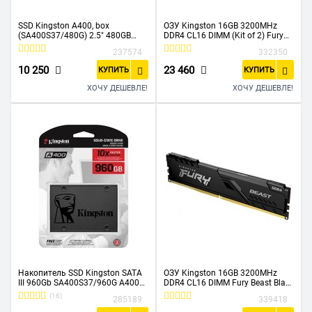
SSD Kingston A400, box
ОЗУ Kingston 16GB 3200MHz
(SA400S37/480G) 2.5" 480GB
DDR4 CL16 DIMM (Kit of 2) Fury
Sata3 (7 mm, Phison PS3111-S11,
Beast Black KF432C16BBK2/16
237574
332350
R/W: up to 500/450MB/s)
10 250
23 460
КУПИТЬ
КУПИТЬ
ХОЧУ ДЕШЕВЛЕ!
ХОЧУ ДЕШЕВЛЕ!
Накопитель SSD Kingston SATA
ОЗУ Kingston 16GB 3200MHz
III 960Gb SA400S37/960G A400
DDR4 CL16 DIMM Fury Beast Black
2.5"
KF432C16BB1/16
(16)
285189
339418