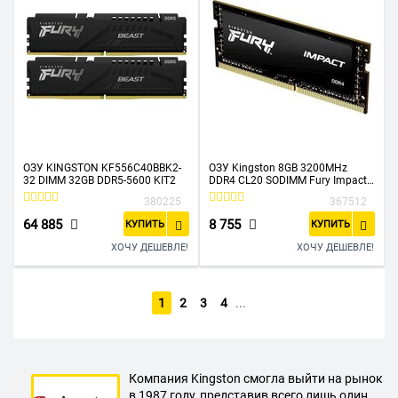
ОЗУ KINGSTON KF556C40BBK2-
ОЗУ Kingston 8GB 3200MHz
32 DIMM 32GB DDR5-5600 KIT2
DDR4 CL20 SODIMM Fury Impact
KF432S20IB/8
380225
367512
64 885
8 755
КУПИТЬ
КУПИТЬ
ХОЧУ ДЕШЕВЛЕ!
ХОЧУ ДЕШЕВЛЕ!
1
2
3
4
...
Компания Kingston смогла выйти на рынок
в 1987 году, представив всего лишь один