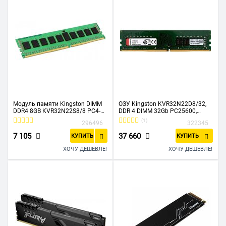
Модуль памяти Kingston DIMM
ОЗУ Kingston KVR32N22D8/32,
DDR4 8GB KVR32N22S8/8 PC4-
DDR 4 DIMM 32Gb PC25600,
25600, 3200MHz, CL22
3200Mhz, CL22 retail
(1)
296496
322345
7 105
37 660
КУПИТЬ
КУПИТЬ
ХОЧУ ДЕШЕВЛЕ!
ХОЧУ ДЕШЕВЛЕ!