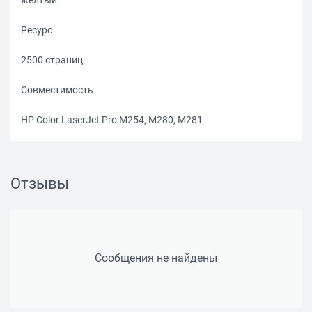
желтый
Ресурс
2500 страниц
Совместимость
HP Color LaserJet Pro M254, M280, M281
Маркировка производителя
CF542X
Отзывы
Сообщения не найдены