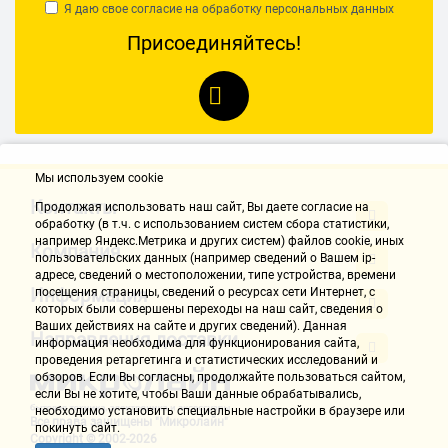
Я даю свое согласие на обработку
персональных данных
Присоединяйтесь!
Мы используем cookie
Контакты
Продолжая использовать наш cайт, Вы даете согласие на
обработку (в т.ч. с использованием систем сбора статистики,
например Яндекс.Метрика и других систем) файлов cookie, иных
Компания
пользовательских данных (например сведений о Вашем ip-
адресе, сведений о местоположении, типе устройства, времени
Информация
посещения страницы, сведений о ресурсах сети Интернет, с
которых были совершены переходы на наш сайт, сведения о
Ваших действиях на сайте и других сведений). Данная
Направления доставки
информация необходима для функционирования сайта,
проведения ретаргетинга и статистических исследований и
обзоров. Если Вы согласны, продолжайте пользоваться сайтом,
если Вы не хотите, чтобы Ваши данные обрабатывались,
необходимо установить специальные настройки в браузере или
Все права защищены "Микролайн"
покинуть сайт.
Copyright © 2002-2026