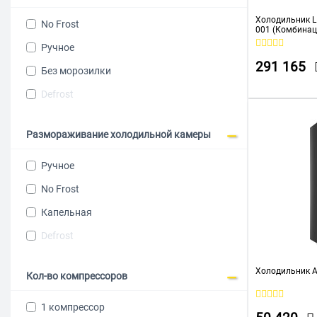
ZUGEL
Холодильник L
No Frost
Атлант
001 (Комбинац
+ SRbde 5220-2
Ручное
Бирюса
291 165
Без морозилки
Саратов
Defrost
BukaTech
Hotpoint
Размораживание холодильной камеры
Ardo
Ручное
Bomann
No Frost
ELECTROLUX
Капельная
Esperanza
Defrost
Gorenje
Hisense
Холодильник A
Кол-во компрессоров
Hotpoint-Ariston
1 компрессор
INDESIT