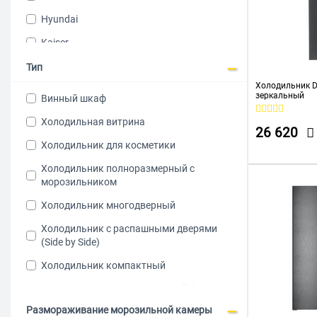
Hyundai
Kaiser
LG
Тип
Холодильник D
Libhof
зеркальный
Винный шкаф
Liebherr
Холодильная витрина
26 620
Meyvel
Холодильник для косметики
Midea
Холодильник полноразмерный с
морозильником
Nord
Холодильник многодверный
POZIS
Холодильник с распашными дверями
Samsung
(Side by Side)
SHARP
Холодильник компактный
Weissgauff
Холодильник полноразмерный без
WILLMARK
морозильника
Размораживание морозильной камеры