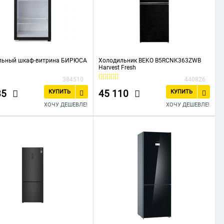
льный шкаф-витрина БИРЮСА
Холодильник BEKO B5RCNK363ZWB
Harvest Fresh
384510
440826
85
45 110
КУПИТЬ
КУПИТЬ
ХОЧУ ДЕШЕВЛЕ!
ХОЧУ ДЕШЕВЛЕ!