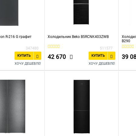
on R-216 G графит
Холодильник Beko B5RCNK403ZWB
Холоди
B290
347480
511577
42 670
39 0
КУПИТЬ
КУПИТЬ
ХОЧУ ДЕШЕВЛЕ!
ХОЧУ ДЕШЕВЛЕ!