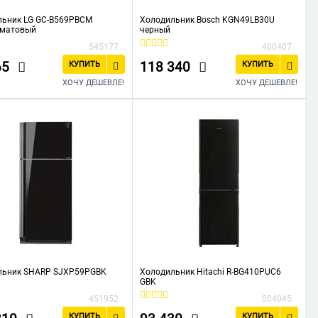
льник LG GC-B569PBCM
Холодильник Bosch KGN49LB30U
 матовый
черный
545177
400407
65
118 340
КУПИТЬ
КУПИТЬ
ХОЧУ ДЕШЕВЛЕ!
ХОЧУ ДЕШЕВЛЕ!
льник SHARP SJXP59PGBK
Холодильник Hitachi R-BG410PUC6
GBK
451952
504045
КУПИТЬ
КУПИТЬ