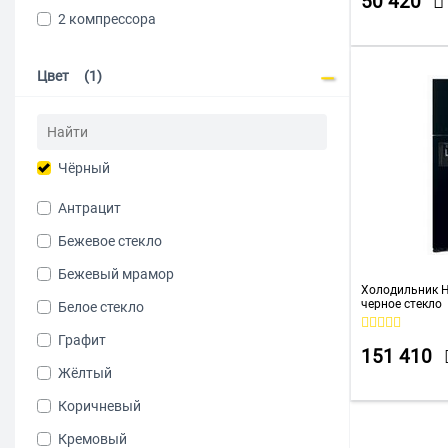
50 420
2 компрессора
NORDFROST
Scandilux
Цвет
(1)
Schaub Lorenz
SMEG
Smile
Чёрный
Sonnen
Антрацит
Stinol
Бежевое стекло
SunWind
Бежевый мрамор
Temptech
Холодильник H
черное стекло
Белое стекло
ОРСК
Графит
151 410
Жёлтый
Коричневый
Кремовый