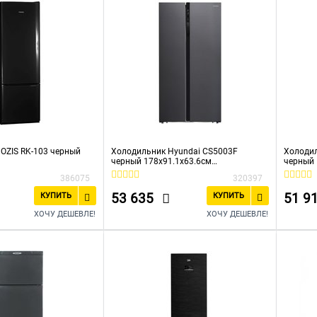
OZIS RK-103 черный
Холодильник Hyundai CS5003F
Холодил
черный 178x91.1x63.6см
черный
(двухкамерный) Side by Side
386075
320397
53 635
51 9
КУПИТЬ
КУПИТЬ
ХОЧУ ДЕШЕВЛЕ!
ХОЧУ ДЕШЕВЛЕ!