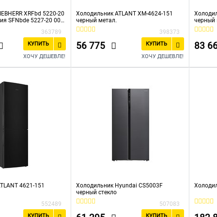
IEBHERR XRFbd 5220-20
Холодильник ATLANT ХМ-4624-151
Холоди
ия SFNbde 5227-20 001
черный метал.
черный
0 001)
363789
398373
56 775
83 6
КУПИТЬ
КУПИТЬ
ХОЧУ ДЕШЕВЛЕ!
ХОЧУ ДЕШЕВЛЕ!
TLANT 4621-151
Холодильник Hyundai CS5003F
Холоди
черный стекло
552489
507083
КУПИТЬ
КУПИТЬ