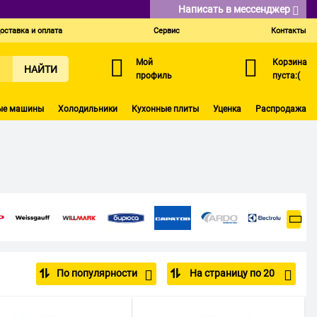
Написать в мессенджер
оставка и оплата
Сервис
Контакты
Мой
Корзина
НАЙТИ
профиль
пуста:(
ые машины
Холодильники
Кухонные плиты
Уценка
Распродажа
По популярности
На страницу по 20