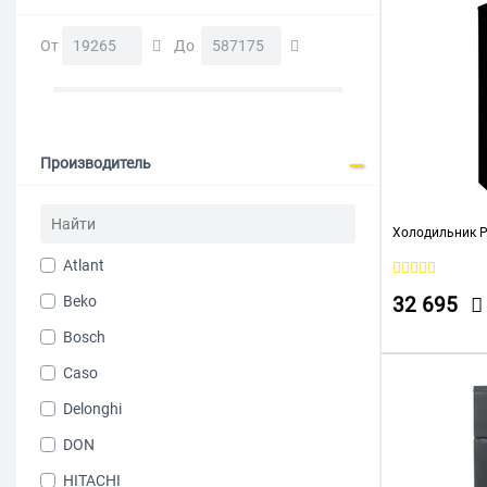
От
До
Производитель
Холодильник P
Atlant
Beko
32 695
Bosch
Caso
Delonghi
DON
HITACHI