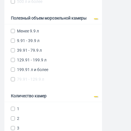
500 л и более
Полезный объем морозильной камеры
Менее 9.9 л
9.91 - 39.9 л
39.91 - 79.9 л
129.91 - 199.9 л
199.91 л и более
79.91 - 129.9 л
Количество камер
1
2
3