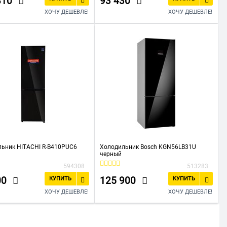
810
93 430
ХОЧУ ДЕШЕВЛЕ!
ХОЧУ ДЕШЕВЛЕ!
ьник HITACHI R-B410PUC6
Холодильник Bosch KGN56LB31U
черный
594308
513283
00
125 900
КУПИТЬ
КУПИТЬ
ХОЧУ ДЕШЕВЛЕ!
ХОЧУ ДЕШЕВЛЕ!