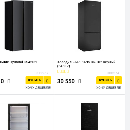
ьник Hyundai CS4505F
Холодильник POZIS RK-102 черный
(5453V)
312967
388574
10
30 550
КУПИТЬ
КУПИТЬ
ХОЧУ ДЕШЕВЛЕ!
ХОЧУ ДЕШЕВЛЕ!