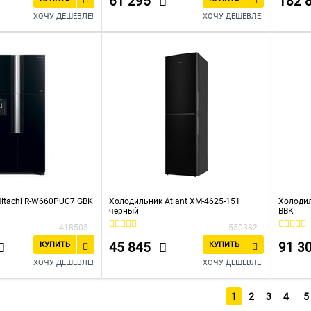
61 295
182 
ХОЧУ ДЕШЕВЛЕ!
ХОЧУ ДЕШЕВЛЕ!
itachi R-W660PUC7 GBK
Холодильник Atlant ХМ-4625-151
Холодил
черный
BBK
418505
550382
45 845
91 3
КУПИТЬ
КУПИТЬ
ХОЧУ ДЕШЕВЛЕ!
ХОЧУ ДЕШЕВЛЕ!
1
2
3
4
5