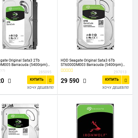
gate Original Sata3 2Tb
HDD Seagate Original Sata3 6Tb
M005 Barracuda (5400rpm)
ST6000DM003 Barracuda (5400rpm)
.5"
256Mb 3.5"
(17)
285095
297013
20
29 590
КУПИТЬ
КУПИТЬ
ХОЧУ ДЕШЕВЛЕ!
ХОЧУ ДЕШЕВЛЕ!