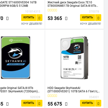
AGATE ST16000VE004 16TB
Жесткий диск Seagate Exos 7E10
200RPM 6GB/S 512MB
ST8000NM017B Original SATA-III 8Tb
(7200rpm) 256Mb 3.5"
101814315
370078
70
53 365
КУПИТЬ
КУПИТЬ
ХОЧУ ДЕШЕВЛЕ!
ХОЧУ ДЕШЕВЛЕ!
ate Original SATA-III 8Tb
HDD Seagate SkyHawkAl
E001 SkyHawkAI (7200rpm)
(ST10000VE001) 10TB SATA 6 Гбит/с,
.5"
7200 rpm, 256 mb buffer, для
520328
354001
видеонаблюдения
35
55 675
КУПИТЬ
КУПИТЬ