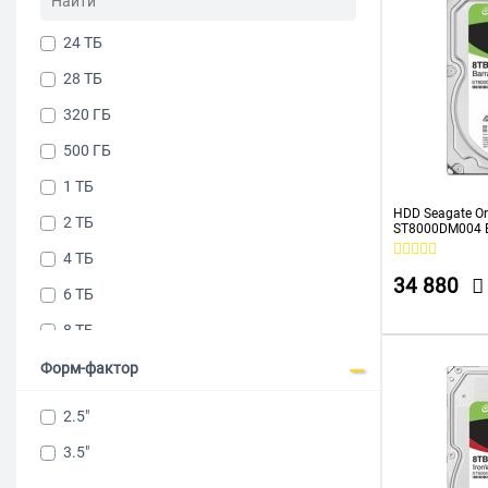
24 ТБ
28 ТБ
320 ГБ
500 ГБ
1 ТБ
HDD Seagate Or
2 ТБ
ST8000DM004 B
256Mb 3.5"
4 ТБ
34 880
6 ТБ
8 ТБ
10 ТБ
Форм-фактор
12 ТБ
2.5"
14 ТБ
3.5"
16 TБ