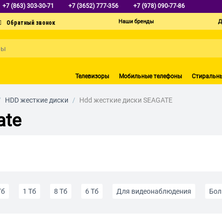
+7 (863) 303-30-71
+7 (3652) 777-356
+7 (978) 090-77-86
Наши бренды
Д
Телевизоры
Мобильные телефоны
Стиральн
/
HDD жесткие диски
/
Hdd жесткие диски SEAGATE
ate
Тб
1 Тб
8 Тб
6 Тб
Для видеонаблюдения
Бол