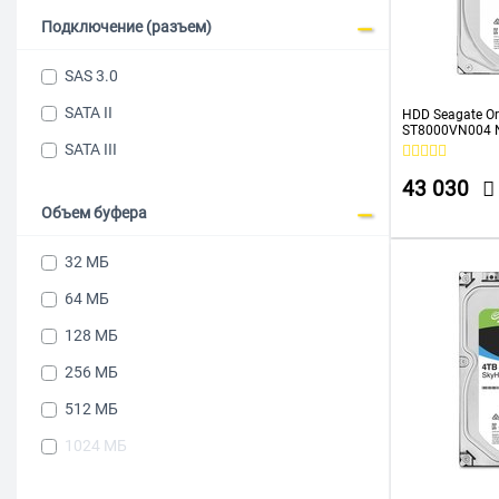
18 ТБ
Подключение (разъем)
20 ТБ
SAS 3.0
22 ТБ
SATA II
HDD Seagate Or
ST8000VN004 N
26 ТБ
256Mb 3.5"
SATA III
1024 ГБ
43 030
3 ТБ
Объем буфера
32 МБ
64 МБ
128 МБ
256 МБ
512 МБ
1024 МБ