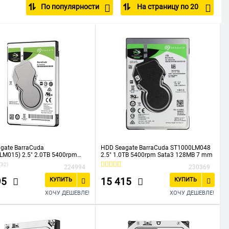
По популярности
На страницу по 20
gate BarraCuda
HDD Seagate BarraCuda ST1000LM048
LM015) 2.5" 2.0TB 5400rpm
2.5" 1.0TB 5400rpm Sata3 128MB 7 mm
128MB 7 mm
(32)
224994
230369
95
15 415
КУПИТЬ
КУПИТЬ
ХОЧУ ДЕШЕВЛЕ!
ХОЧУ ДЕШЕВЛЕ!