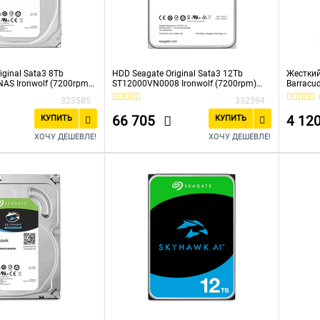
iginal Sata3 8Tb
HDD Seagate Original Sata3 12Tb
Жесткий
AS Ironwolf (7200rpm)
ST12000VN0008 Ironwolf (7200rpm)
Barracu
256Mb 3.5"
323585
332594
66 705
4 12
КУПИТЬ
КУПИТЬ
ХОЧУ ДЕШЕВЛЕ!
ХОЧУ ДЕШЕВЛЕ!