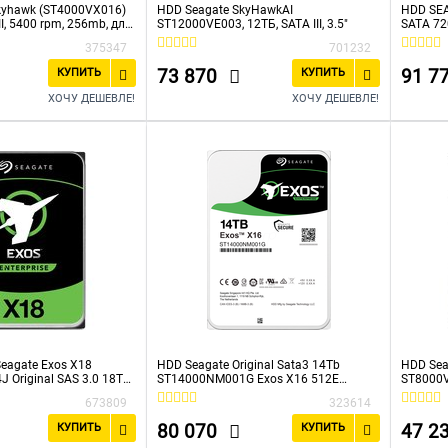
kyhawk (ST4000VX016)
HDD Seagate SkyHawkAI
HDD SE
III, 5400 rpm, 256mb, для
ST12000VE003, 12ТБ, SATA III, 3.5"
SATA 7
ния
375347
701232
73 870
91 7
КУПИТЬ
КУПИТЬ
ХОЧУ ДЕШЕВЛЕ!
ХОЧУ ДЕШЕВЛЕ!
eagate Exos X18
HDD Seagate Original Sata3 14Tb
HDD Seag
Original SAS 3.0 18Tb
ST14000NM001G Exos X16 512E
ST8000V
b 3.5"
(7200rpm) 256Mb 3.5"
256Mb 3
673809
323614
80 070
47 2
КУПИТЬ
КУПИТЬ