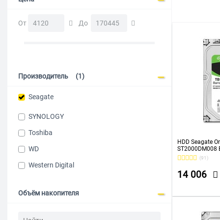
От
До
Производитель
(1)
Seagate
SYNOLOGY
Toshiba
HDD Seagate Or
WD
ST2000DM008 B
256Mb 3.5"
(91)
Western Digital
14 006
Объём накопителя