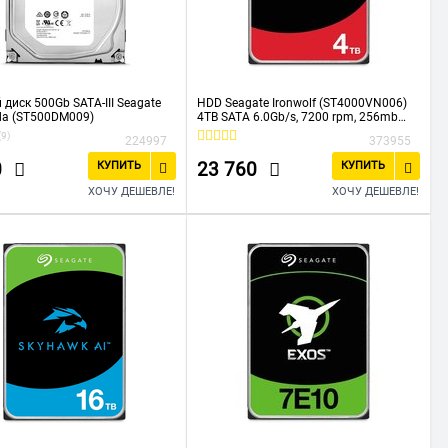
 диск 500Gb SATA-III Seagate
HDD Seagate Ironwolf (ST4000VN006)
da (ST500DM009)
4TB SATA 6.0Gb/s, 7200 rpm, 256mb
buffer, 3.5",для NAS
(9)
224997
373955
0
23 760
КУПИТЬ
КУПИТЬ
ХОЧУ ДЕШЕВЛЕ!
ХОЧУ ДЕШЕВЛЕ!