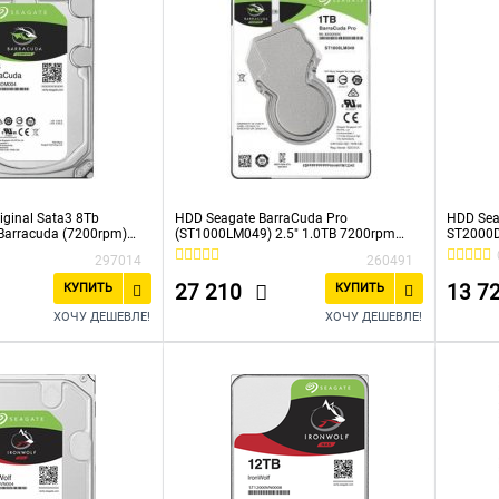
iginal Sata3 8Tb
HDD Seagate BarraCuda Pro
HDD Sea
arracuda (7200rpm)
(ST1000LM049) 2.5" 1.0TB 7200rpm
ST2000D
Sata3 128MB
256Mb 3
297014
260491
27 210
13 7
КУПИТЬ
КУПИТЬ
ХОЧУ ДЕШЕВЛЕ!
ХОЧУ ДЕШЕВЛЕ!