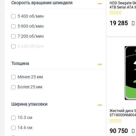
Скорость вращения шпинделя
HDD Seagate S
4TB Serial ATA 
видеонаблюде
5 400 об/мин
19 285
5 900 об/мин
7 200 об/мин
5 640 об/мин
Толщина
Менее 25 мм
Более 25 мм
Ширина упаковки
Жесткий диск S
ST18000NM004J 
10.3 см
(7200rpm) 256M
14.6 см
90 750