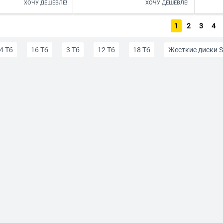
ХОЧУ ДЕШЕВЛЕ!
ХОЧУ ДЕШЕВЛЕ!
1
2
3
4
4 Тб
16 Тб
3 Тб
12 Тб
18 Тб
Жесткие диски S
ки Western Digital