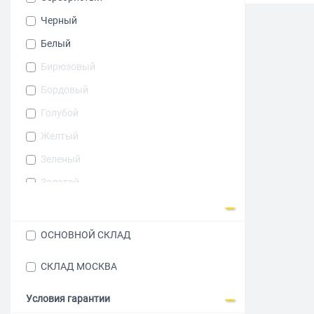
Черный
Белый
Бирюзовый
Бордовый
Голубой
Желтый
Зеленый
Золотой
Коричневый
Оранжевый
ОСНОВНОЙ СКЛАД
Розовый
СКЛАД МОСКВА
Светло-зеленый
Серый металлик
Условия гарантии