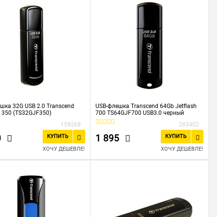
шка 32G USB 2.0 Transcend
USB-флешка Transcend 64Gb Jetflash
h 350 (TS32GJF350)
700 TS64GJF700 USB3.0 черный
159268
283402
0
1 895
КУПИТЬ
КУПИТЬ
ХОЧУ ДЕШЕВЛЕ!
ХОЧУ ДЕШЕВЛЕ!