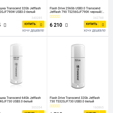
шка Transcend 32Gb Jetflash
Flash Drive 256Gb USB3.0 Transcend
32GJF790W USB3.0 белый
Jetflash 790 TS256GJF790K черный/
синий
340285
342788
5
6 210
КУПИТЬ
КУПИТЬ
ХОЧУ ДЕШЕВЛЕ!
ХОЧУ ДЕШЕВЛЕ!
шка Transcend 64Gb Jetflash
Flash Drive Transcend 32Gb Jetflash
4GJF730 USB3.0 белый
730 TS32GJF730 USB3.0 белый
305354
160865