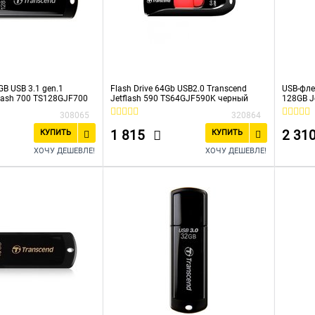
GB USB 3.1 gen.1
Flash Drive 64Gb USB2.0 Transcend
USB-фле
Flash 700 TS128GJF700
Jetflash 590 TS64GJF590K черный
128GB J
Синий
308065
320864
1 815
2 31
КУПИТЬ
КУПИТЬ
ХОЧУ ДЕШЕВЛЕ!
ХОЧУ ДЕШЕВЛЕ!