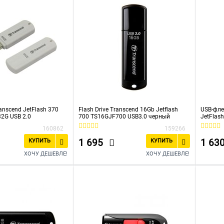
nscend JetFlash 370
Flash Drive Transcend 16Gb Jetflash
USB-фле
2G USB 2.0
700 TS16GJF700 USB3.0 черный
JetFlas
160862
159266
1 695
1 63
КУПИТЬ
КУПИТЬ
ХОЧУ ДЕШЕВЛЕ!
ХОЧУ ДЕШЕВЛЕ!