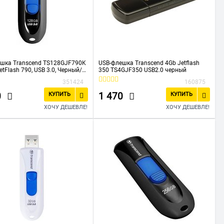
шка Transcend TS128GJF790K
USB-флешка Transcend 4Gb Jetflash
etFlash 790, USB 3.0, Черный/
350 TS4GJF350 USB2.0 черный
351424
160875
0
1 470
КУПИТЬ
КУПИТЬ
ХОЧУ ДЕШЕВЛЕ!
ХОЧУ ДЕШЕВЛЕ!