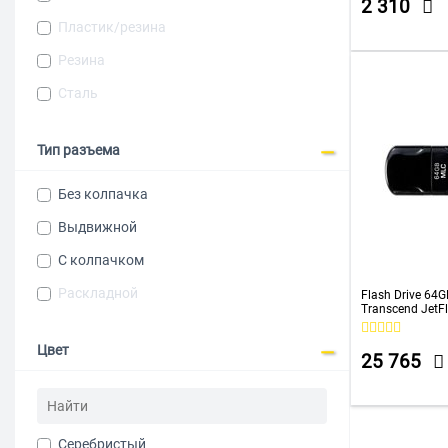
2 310
Пластик/резина
Резина
Сталь
Тип разъема
Без колпачка
Выдвижной
С колпачком
Раскладной
Flash Drive 64G
Transcend JetF
TS64GJF750K
Цвет
25 765
Серебристый