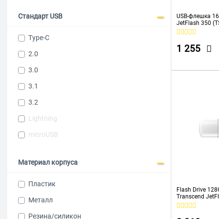
VERBATIM
Стандарт USB
USB-флешка 16
JetFlash 350 (
XIAOMI
Type-C
1 255
2.0
3.0
3.1
3.2
Lightning
microUSB
Материал корпуса
Пластик
Flash Drive 128
Transcend Jet
Металл
Резина/силикон