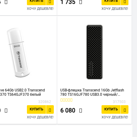
5
1 735
КУПИТЬ
КУПИТЬ
ХОЧУ ДЕШЕВЛЕ!
ХОЧУ ДЕШЕВЛЕ!
rive 64Gb USB2.0 Transcend
USB-флешка Transcend 16Gb Jetflash
h 370 TS64GJF370 белый
780 TS16GJF780 USB3.0 черный/
серебристый
320862
317503
0
6 080
КУПИТЬ
КУПИТЬ
ХОЧУ ДЕШЕВЛЕ!
ХОЧУ ДЕШЕВЛЕ!