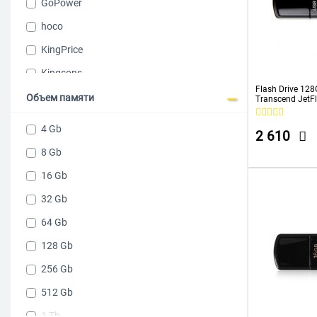
GoPower
hoco
KingPrice
Kingsons
Flash Drive 128
KINGSTON
Объем памяти
Transcend Jet
More Choice
4 Gb
2 610
NETAC
8 Gb
Philips
16 Gb
Samsung
32 Gb
Sandeep
64 Gb
SanDisk
128 Gb
SILICON POWER
256 Gb
Smart Buy
512 Gb
Smartbuy
1 Tb