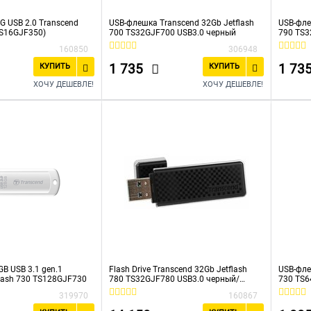
G USB 2.0 Transcend
USB-флешка Transcend 32Gb Jetflash
USB-фле
TS16GJF350)
700 TS32GJF700 USB3.0 черный
790 TS
160850
306948
1 735
1 73
КУПИТЬ
КУПИТЬ
ХОЧУ ДЕШЕВЛЕ!
ХОЧУ ДЕШЕВЛЕ!
GB USB 3.1 gen.1
Flash Drive Transcend 32Gb Jetflash
USB-фле
Flash 730 TS128GJF730
780 TS32GJF780 USB3.0 черный/
730 TS6
серый
319970
160867