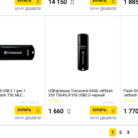
14 150
1 88
КУПИТЬ
КУПИТЬ
ХОЧУ ДЕШЕВЛЕ!
ХОЧУ ДЕШЕВЛЕ!
B USB 3.1 gen.1
USB-флешка Transcend 64Gb Jetflash
Flash D
lash 750, MLC
350 TS64GJF350 USB2.0 черный
Jetflas
101150872
334263
1 660
1 77
КУПИТЬ
КУПИТЬ
ХОЧУ ДЕШЕВЛЕ!
ХОЧУ ДЕШЕВЛЕ!
1
2
3