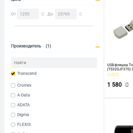
От
До
Производитель
(1)
USB-флешка Tra
(TS32GJF370) 3
Transcend
1 580
Cromex
A-Data
ADATA
Digma
FLEXIS