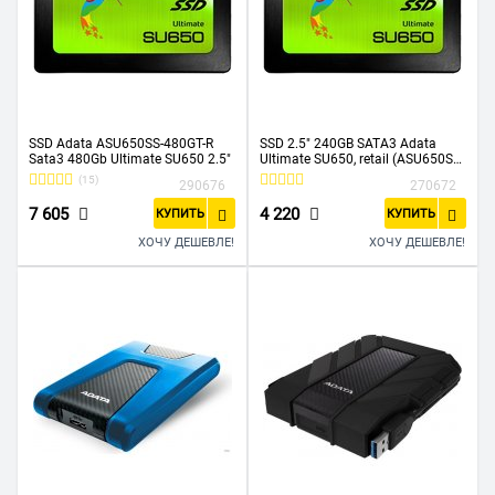
SSD Adata ASU650SS-480GT-R
SSD 2.5" 240GB SATA3 Adata
Sata3 480Gb Ultimate SU650 2.5"
Ultimate SU650, retail (ASU650SS-
240GT-R)
(15)
290676
270672
7 605
4 220
КУПИТЬ
КУПИТЬ
ХОЧУ ДЕШЕВЛЕ!
ХОЧУ ДЕШЕВЛЕ!