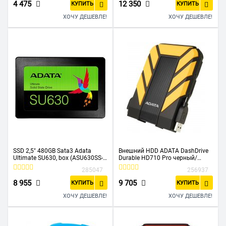
4 475
12 350
КУПИТЬ
КУПИТЬ
ХОЧУ ДЕШЕВЛЕ!
ХОЧУ ДЕШЕВЛЕ!
SSD 2,5" 480GB Sata3 Adata
Внешний HDD ADATA DashDrive
Ultimate SU630, box (ASU630SS-
Durable HD710 Pro черный/
480GQ-R)
желтый (AHD710P-1TU31-CYL)
285047
256937
2.5" 1.0TB USB3.1
8 955
9 705
КУПИТЬ
КУПИТЬ
ХОЧУ ДЕШЕВЛЕ!
ХОЧУ ДЕШЕВЛЕ!