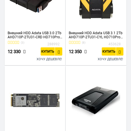
Внешний HDD Adata USB 3.0 2Tb
Внешний HDD Adata USB 3.1 2Tb
AHD710P-2TU31-CRD HD710Pro
AHD710P-2TU31-CYL HD710Pro
DashDrive Durable 2.5" черный/
DashDrive Durable 2.5" черный/
(3)
(8)
288992
453628
красный
желтый
12 330
12 350
КУПИТЬ
КУПИТЬ
ХОЧУ ДЕШЕВЛЕ!
ХОЧУ ДЕШЕВЛЕ!