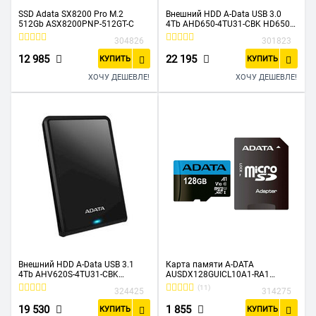
SSD Adata SX8200 Pro M.2
Внешний HDD A-Data USB 3.0
512Gb ASX8200PNP-512GT-C
4Tb AHD650-4TU31-CBK HD650
DashDrive Durable 2.5" черный
304826
301823
12 985
22 195
КУПИТЬ
КУПИТЬ
ХОЧУ ДЕШЕВЛЕ!
ХОЧУ ДЕШЕВЛЕ!
Внешний HDD A-Data USB 3.1
Карта памяти A-DATA
4Tb AHV620S-4TU31-CBK
AUSDX128GUICL10A1-RA1
HV620S DashDrive Durable 2.5"
microSD 128GB microSDHC Class
(11)
324425
314275
черный
10 UHS-I A1 100/25 MB/s (SD
адаптер)
19 530
1 855
КУПИТЬ
КУПИТЬ