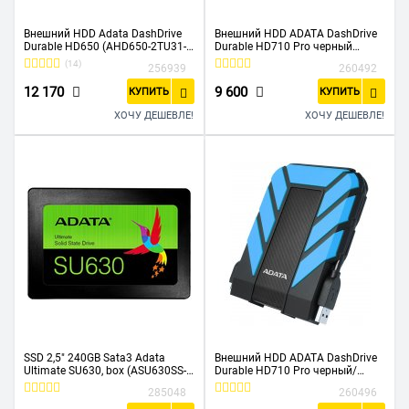
Внешний HDD Adata DashDrive
Внешний HDD ADATA DashDrive
Durable HD650 (AHD650-2TU31-
Durable HD710 Pro черный
CBL) 2.5" 2TB USB3.1
(AHD710P-1TU31-CBK) 2.5" 1.0TB
(14)
256939
260492
прорезиненный, черный/синий
USB3.1
Waterproof/Dustproof/Shockproof
12 170
9 600
КУПИТЬ
КУПИТЬ
, военный
ХОЧУ ДЕШЕВЛЕ!
ХОЧУ ДЕШЕВЛЕ!
SSD 2,5" 240GB Sata3 Adata
Внешний HDD ADATA DashDrive
Ultimate SU630, box (ASU630SS-
Durable HD710 Pro черный/
240GQ-R)
синий (AHD710P-2TU31-CBL) 2.5"
285048
260496
2.0TB USB3.1