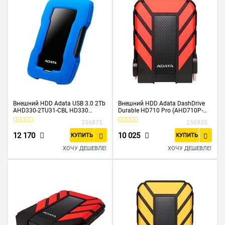
Внешний HDD Adata USB 3.0 2Tb
Внешний HDD Adata DashDrive
AHD330-2TU31-CBL HD330
Durable HD710 Pro (AHD710P-
DashDrive Durable 2.5" синий
1TU31-CRD) 2.5" 1TB USB3.1
336875
256935
прорезиненный, черный/
красный
12 170
10 025
КУПИТЬ
КУПИТЬ
Waterproof/Dustproof/Shockproof
, военн
ХОЧУ ДЕШЕВЛЕ!
ХОЧУ ДЕШЕВЛЕ!