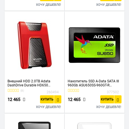
ХОЧУ ДЕШЕВЛЕ!
ХОЧУ ДЕШЕВЛЕ!
Внешний HDD 2.0TB Adata
Накопитель SSD A-Data SATA III
DashDrive Durable HD650
960Gb ASU650SS-960GT-R
(AHD650-2TU31-CRD)
Ultimate SU650 2.5"
(8)
260494
377502
12 465
12 465
КУПИТЬ
КУПИТЬ
ХОЧУ ДЕШЕВЛЕ!
ХОЧУ ДЕШЕВЛЕ!