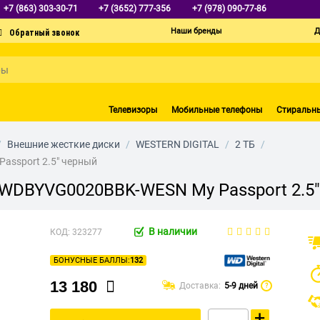
+7 (863) 303-30-71
+7 (3652) 777-356
+7 (978) 090-77-86
Наши бренды
Д
Телевизоры
Мобильные телефоны
Стиральн
/
Внешние жесткие диски
/
WESTERN DIGITAL
/
2 ТБ
/
assport 2.5" черный
b WDBYVG0020BBK-WESN My Passport 2.5
В наличии
КОД:
323277
БОНУСНЫЕ БАЛЛЫ:
132
13 180
Доставка:
5-9 дней
?
+