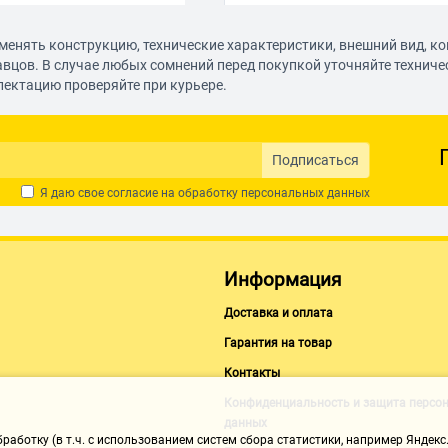
щелчки.
Дизайн неказистый
менять конструкцию, технические характеристики, внешний вид, к
Комментарий:
авцов. В случае любых сомнений перед покупкой уточняйте технич
покупайте этот жесткий диск только
лектацию проверяйте при курьере.
Mike
22.01.2021, 12:55
Подписаться
Я даю свое согласие на обработку
персональных данных
Достоинства:
Тихий, не греется.
Комментарий:
Взял по скидке за 4600. Скорость 11
Информация
устраивает.
Доставка и оплата
Михаил М.
Гарантия на товар
22.01.2021, 12:55
Контакты
Конфиденциальность и защита персо
Достоинства:
данных
Красивая форма
аботку (в т.ч. с использованием систем сбора статистики, например Яндекс.