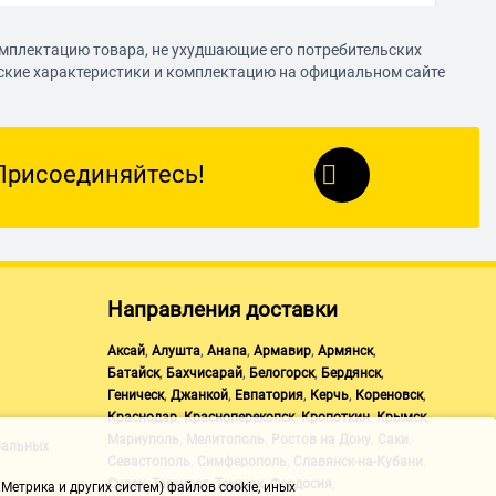
омплектацию товара, не ухудшающие его потребительских
еские характеристики и комплектацию на официальном сайте
 на свой страх и риск
Присоединяйтесь!
0-120Мб/с. Использую в связке с kodi на тв приставке. Все
Направления доставки
,
,
,
,
,
Аксай
Алушта
Анапа
Армавир
Армянск
,
,
,
,
Батайск
Бахчисарай
Белогорск
Бердянск
,
,
,
,
,
Геническ
Джанкой
Евпатория
Керчь
Кореновск
,
,
,
,
Краснодар
Красноперекопск
Кропоткин
Крымск
,
,
,
,
Мариуполь
Мелитополь
Ростов на Дону
Саки
нальных
,
,
,
Севастополь
Симферополь
Славянск-на-Кубани
,
,
,
,
Судак
Таганрог
Темрюк
Феодосия
Метрика и других систем) файлов cookie, иных