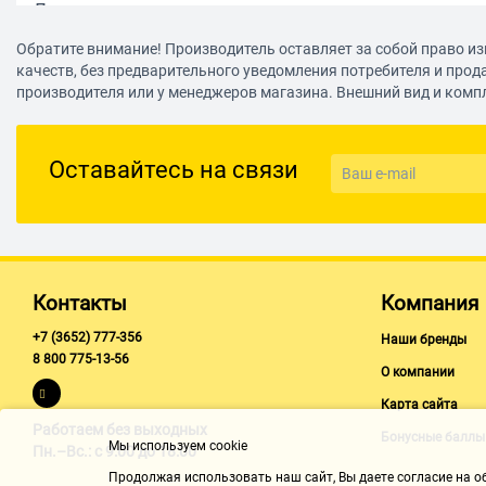
Дополнительно
Мин. рабочая температура
Обратите внимание! Производитель оставляет за собой право из
качеств, без предварительного уведомления потребителя и прод
5° C
производителя или у менеджеров магазина. Внешний вид и комп
Макс. рабочая температура
35° C
Оставайтесь на связи
Ширина
81.5 мм
Высота
21.5 мм
Длина
Контакты
Компания
110 мм
+7 (3652) 777-356
Наши бренды
Вес
8 800 775-13-56
О компании
250 г
Карта сайта
Работаем без выходных
Бонусные баллы
Мы используем cookie
Пн.–Вс.: с 9:00 до 18:00
Продолжая использовать наш cайт, Вы даете согласие на обр