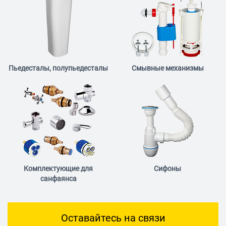
Пьедесталы, полупьедесталы
Смывные механизмы
Комплектующие для
Сифоны
санфаянса
Оставайтесь на связи