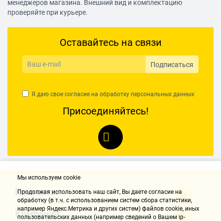
менеджеров магазина. Внешний вид и комплектацию
изголяться в разных ракурсах и тратить силы и нервы, чтобы
проверяйте при курьере.
избавиться от пыли в ложнодоступных местах.
Комментарий:
Оставайтесь на связи
А вообще пылесос неубиваемый, пользуемся им на даче уже
много лет. Но если бы знать все его минусы заранее, не купила бы.
Подписаться
Ольга Л.
18.10.2018, 14:07
Я даю свое согласие на обработку
персональных данных
Присоединяйтесь!
Достоинства:
Хорошая мощность, приятный внешний вид.
Недостатки:
Отсутствует фильтр двигателя.
Мы используем cookie
Труба сборная, не выдвижная (это терпимо, влияет только на
удобство хранения).
Контакты
Продолжая использовать наш cайт, Вы даете согласие на
Отсутствие щетинок на большой щетке, и соответственно, нет
обработку (в т.ч. с использованием систем сбора статистики,
например Яндекс.Метрика и других систем) файлов cookie, иных
переключателя на щетке - с щетинками/без щетинок.
Компания
пользовательских данных (например сведений о Вашем ip-