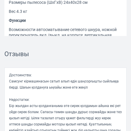
Размеры пылесоса (ШxГxВ) 24x40x28 cм
Вес 4.3 кг
Функции
Возможности автосматывание сетевого шнура, ножной
переключатель вкл./выкл. на корпусе, вертикальная
парковка
Отзывы
Достоинства:
Самсунг кірмашинасын сатып алып едік шаңсорғышты сыйлыққа
берді. Шағын қолдануға ыңғайы және өте жеңіл
Недостатки:
Бір жылдан асты қолданғаныма өте сирек қолдамын айына екі рет
үйде сирек болам. Сапасы төмен шаңды дұрыс сормайды және тез
қызып кетіді. Ылғи тазалап отыру қажет фильтерді жуу керек
әтпесе шаңды сормайды моторы қызып кетеді. Қуаттығының
көбейтіп азайтып отыратын түймесі жоқ, бір қалыпты ғана сорады