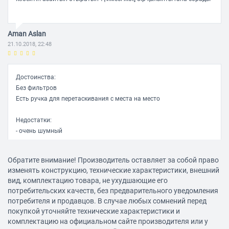
Aman Aslan
21.10.2018, 22:48
Достоинства:
Без фильтров
Есть ручка для перетаскивания с места на место
Недостатки:
- очень шумный
- на стыке ручки и шланга нет уплотнения и шланг постоянно
загибается, в результате чего падает всасываемость и пылесос
Обратите внимание! Производитель оставляет за собой право
начинает издавать ужасающие звуки (но вроде как эта проблема
изменять конструкцию, технические характеристики, внешний
решена в более новых версиях пылесосов такого же типа у
вид, комплектацию товара, не ухудшающие его
Samsung)
потребительских качеств, без предварительного уведомления
- насадка на ручку плохо подвижная и вообще топорная: если
потребителя и продавцов. В случае любых сомнений перед
пылесосишь под кроватями, где приходится опускать ручку
покупкой уточняйте технические характеристики и
горизонтально полу, эта насадка поднимается над полом и,
комплектацию на официальном сайте производителя или у
соотвественно, не пылесосит по максимому. Приходится