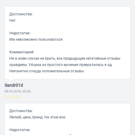
Размеры (ШхВхД) 272 х 243 х 398 мм
Достоинства:
Цвет титан
Нет
Вес 4.6 кг
Недостатки:
Им невозможно пользоваться
Комментарий:
Ни в коем случае не брать, все предыдущие негативные отзывы
правдивы. Уборка из простого мучения превратилась в ад.
Непонятно откуда положительные отзывы
Sandr01d
08.04.2018, 03:44
Достоинства:
Легкий, цена, бренд. На этом все.
Недостатки: