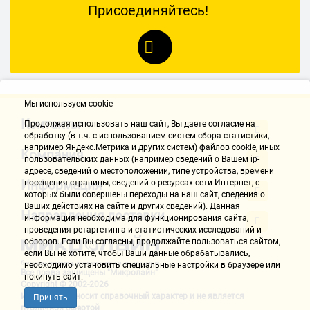
По началу я не могла понять в чем проблема. В итоге перегрелся
Присоединяйтесь!
мотор, Понесли в ремонт по гарантии в сервис центр, нам сказали,
что сами виноваты-плохо чистим. А я считаю, что пылесос нужно
прочищать после всей уборки, а не по 100раз во время ее. Уборка
превратилась в издевательство. НЕ БЕРИТЕ пылесосы с подобной
турбиной.
Мы используем cookie
Имя не указано
Контакты
26.01.2018, 13:34
Продолжая использовать наш cайт, Вы даете согласие на
обработку (в т.ч. с использованием систем сбора статистики,
например Яндекс.Метрика и других систем) файлов cookie, иных
Компания
пользовательских данных (например сведений о Вашем ip-
Достоинства:
адресе, сведений о местоположении, типе устройства, времени
Мощность всасывания!!!! Предыдущий тоже самсунг но там 230 , а
Информация
посещения страницы, сведений о ресурсах сети Интернет, с
которых были совершены переходы на наш сайт, сведения о
здесь 380!!!!! Кошкины волосы на раз убирает!!!!
Ваших действиях на сайте и других сведений). Данная
Направления доставки
информация необходима для функционирования сайта,
Недостатки:
проведения ретаргетинга и статистических исследований и
Да не нашел еще
обзоров. Если Вы согласны, продолжайте пользоваться сайтом,
если Вы не хотите, чтобы Ваши данные обрабатывались,
необходимо установить специальные настройки в браузере или
Комментарий:
Все права защищены "Микролайн"
покинуть сайт.
Маневренность!!! Легкий! Длинный шнур! Турбощетка!!!
Copyright © 2002-2026
Информация носит справочный характер и не является
Принять
публичной офертой