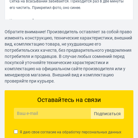
Сетка на всасывании забивается. Приходится раз в две минуты
его чистить. Прикрепил фото, оно синее.
Комментарий:
Пылесоса хватает максимум на одну комнату, после приходится
Обратите внимание! Производитель оставляет за собой право
чистить. Крайне не рекомендую к приобретению.
изменять конструкцию, технические характеристики, внешний
вид, комплектацию товара, не ухудшающие его
Сепбосынов Дулат
потребительских качеств, без предварительного уведомления
27.01.2018, 10:09
потребителя и продавцов. В случае любых сомнений перед
покупкой уточняйте технические характеристики и
комплектацию на официальном сайте производителя или у
Достоинства:
менеджеров магазина. Внешний вид и комплектацию
проверяйте при курьере.
Нет
Недостатки:
Оставайтесь на связи
Ужасный!!! Эта дурацкая турбина только мешается, до этого был
обычный пылесос, работал без проблем. Эта турбина ничем не
делает уборку комфортней, а наоборот . Хватает убрать максимум
Подписаться
одну комнату, затем эта сеточка забивается, мощность падает.
Я даю свое согласие на обработку
персональных данных
Комментарий: