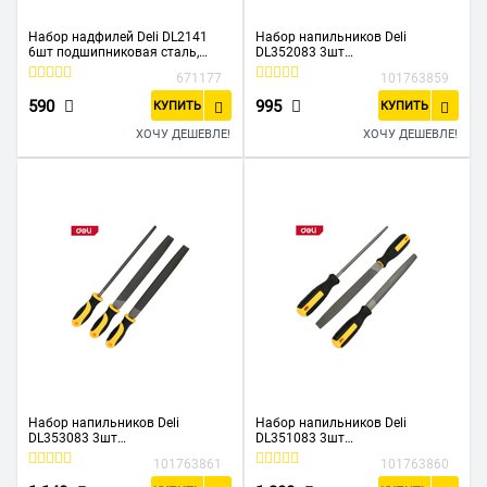
Набор надфилей Deli DL2141
Набор напильников Deli
6шт подшипниковая сталь,
DL352083 3шт
противоскользящая рукоятка
инструментальная сталь T12,
671177
101763859
обрезиненная пластиковая
рукоятка
590
995
КУПИТЬ
КУПИТЬ
ХОЧУ ДЕШЕВЛЕ!
ХОЧУ ДЕШЕВЛЕ!
Набор напильников Deli
Набор напильников Deli
DL353083 3шт
DL351083 3шт
инструментальная сталь T12,
инструментальная сталь T12,
101763861
101763860
пластиковая рукоятка
обрезиненная пластиковая
рукоятка