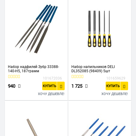
Набор надфилей Зубр 33388-
Набор напильников DELI
140-H5, 187грамм
DL352085 (98409) 5шт
101672036
101659629
940
1 725
КУПИТЬ
КУПИТЬ
ХОЧУ ДЕШЕВЛЕ!
ХОЧУ ДЕШЕВЛЕ!