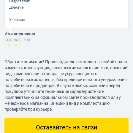
Недостатки:
15, T 20, T 25; H 3, H 4, H 5,
Дорогие
H 6
Хорошие
Торцевые головки
Имя не указано
Количество торцевых
4 шт.
04.02.2021, 13:38
головок
6-гранный
Наконечник головок
Наконечник головок со
6-гранный
Обратите внимание! Производитель оставляет за собой право
НАПИСАТЬ ОТЗЫВ
вставками
изменять конструкцию, технические характеристики, внешний
¼"
Посадка головок
вид, комплектацию товара, не ухудшающие его
потребительских качеств, без предварительного уведомления
Мин. размер торцевых
7 мм
потребителя и продавцов. В случае любых сомнений перед
головок
покупкой уточняйте технические характеристики и
Макс. размер торцевых
10 мм
комплектацию на официальном сайте производителя или у
головок
менеджеров магазина. Внешний вид и комплектацию
Головки торцевые
1/4": 7, 8, 9, 10 мм
проверяйте при курьере.
подробно
Оставайтесь на связи
Дополнительно