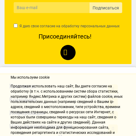
Подписаться
Дополнительная
шаблон, зенкер
информация
369 мм
Ширина кейса
Я даю свое согласие на обработку
персональных данных
196 мм
Высота кейса
Присоединяйтесь!
54 мм
Толщина кейса
1.27 кг
Вес набора
Мы используем cookie
Контакты
Продолжая использовать наш cайт, Вы даете согласие на
обработку (в т.ч. с использованием систем сбора статистики,
например Яндекс.Метрика и других систем) файлов cookie, иных
Компания
пользовательских данных (например сведений о Вашем ip-
адресе, сведений о местоположении, типе устройства, времени
Информация
посещения страницы, сведений о ресурсах сети Интернет, с
которых были совершены переходы на наш сайт, сведения о
Ваших действиях на сайте и других сведений). Данная
Направления доставки
информация необходима для функционирования сайта,
проведения ретаргетинга и статистических исследований и