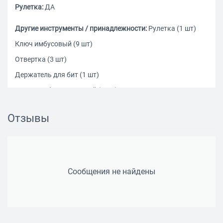
Рулетка:
ДА
Другие инструменты / принадлежности:
Рулетка (1 шт)
Ключ имбусовый (9 шт)
Отвертка (3 шт)
Держатель для бит (1 шт)
Ключ комбинированный (6 шт)
Молоток (1 шт)
Отзывы
Ключ разводной (1 шт)
Плоскогубцы (1 шт)
Длинногубцы (1 шт)
Кусачки (1 шт)
Сообщения не найдены
Биты (20 шт)