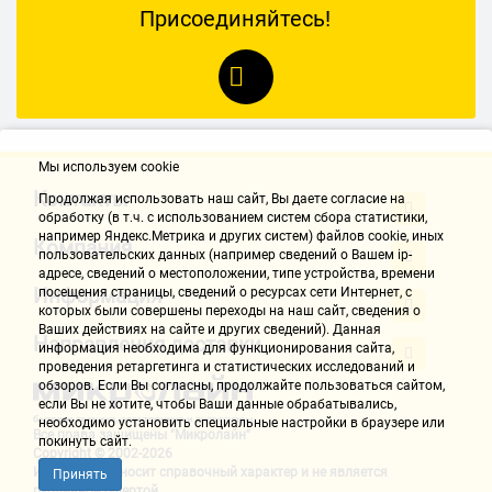
Присоединяйтесь!
Мы используем cookie
Контакты
Продолжая использовать наш cайт, Вы даете согласие на
обработку (в т.ч. с использованием систем сбора статистики,
например Яндекс.Метрика и других систем) файлов cookie, иных
Компания
пользовательских данных (например сведений о Вашем ip-
адресе, сведений о местоположении, типе устройства, времени
Информация
посещения страницы, сведений о ресурсах сети Интернет, с
которых были совершены переходы на наш сайт, сведения о
Ваших действиях на сайте и других сведений). Данная
Направления доставки
информация необходима для функционирования сайта,
проведения ретаргетинга и статистических исследований и
обзоров. Если Вы согласны, продолжайте пользоваться сайтом,
если Вы не хотите, чтобы Ваши данные обрабатывались,
необходимо установить специальные настройки в браузере или
Все права защищены "Микролайн"
покинуть сайт.
Copyright © 2002-2026
Информация носит справочный характер и не является
Принять
публичной офертой