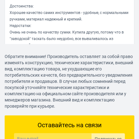
Достоинства:
Хорошее качество самих инструментов - удобные, с нормальными
ручками, материал надежный и крепкий.
Недостатки:
Очень не очень по качеству сумки. Купила другую, потому что в
"заводской" таскать было неудобно, все вываливалось из
держателей.
Комментарий:
Обратите внимание! Производитель оставляет за собой право
Советую с оговоркой, что сумка нужна другая.
изменять конструкцию, технические характеристики, внешний
вид, комплектацию товара, не ухудшающие его
Валентина К.
потребительских качеств, без предварительного уведомления
05.02.2021, 13:40
потребителя и продавцов. В случае любых сомнений перед
покупкой уточняйте технические характеристики и
комплектацию на официальном сайте производителя или у
Соглашусь с предыдущим комментатором. Набор действительно
менеджеров магазина. Внешний вид и комплектацию
проверяйте при курьере.
хорош буквально по всем статьям. Сегодня исполнился месяц как
я его приобрел, за это время перепробовал все что в нем есть и
изъянов не нашел. Удачный вариант, чего нельзя сказать о
Оставайтесь на связи
китайском, приобретенным мной несколько лет назад.
Подписаться