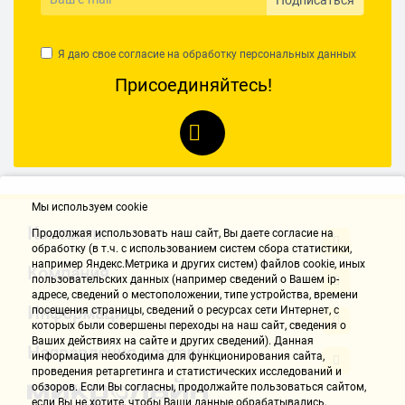
Nikolay T.
05.02.2021, 13:40
Я даю свое согласие на обработку
персональных данных
Достоинства:
Присоединяйтесь!
Мягкий кейс это гуд. На мой взгляд удобней и практичней чем
пластиковый. Подбор инструментов не могу назвать
всепоглощающим, но для моих нужд вполне хватает. Цена пониже
чем на наборы такого же класса от других производителей.
Недостатки:
Как говорится, на вкус и цвет товарищей нет, но я не вижу у этого
Мы используем cookie
набора недостатков.
Контакты
Комментарий:
Продолжая использовать наш cайт, Вы даете согласие на
обработку (в т.ч. с использованием систем сбора статистики,
Рекомендую мужикам, да и женщинам тоже. Одним махом
например Яндекс.Метрика и других систем) файлов cookie, иных
Компания
закроете вопрос с домашним инструментом и места много не
пользовательских данных (например сведений о Вашем ip-
займет.
адресе, сведений о местоположении, типе устройства, времени
Информация
посещения страницы, сведений о ресурсах сети Интернет, с
которых были совершены переходы на наш сайт, сведения о
Алексей В.
Ваших действиях на сайте и других сведений). Данная
Направления доставки
05.02.2021, 13:40
информация необходима для функционирования сайта,
проведения ретаргетинга и статистических исследований и
обзоров. Если Вы согласны, продолжайте пользоваться сайтом,
если Вы не хотите, чтобы Ваши данные обрабатывались,