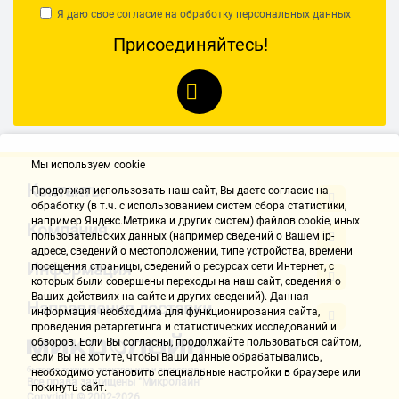
Я даю свое согласие на обработку
персональных данных
Присоединяйтесь!
Мы используем cookie
Контакты
Продолжая использовать наш cайт, Вы даете согласие на
обработку (в т.ч. с использованием систем сбора статистики,
например Яндекс.Метрика и других систем) файлов cookie, иных
Компания
пользовательских данных (например сведений о Вашем ip-
адресе, сведений о местоположении, типе устройства, времени
Информация
посещения страницы, сведений о ресурсах сети Интернет, с
которых были совершены переходы на наш сайт, сведения о
Ваших действиях на сайте и других сведений). Данная
Направления доставки
информация необходима для функционирования сайта,
проведения ретаргетинга и статистических исследований и
обзоров. Если Вы согласны, продолжайте пользоваться сайтом,
если Вы не хотите, чтобы Ваши данные обрабатывались,
необходимо установить специальные настройки в браузере или
Все права защищены "Микролайн"
покинуть сайт.
Copyright © 2002-2026