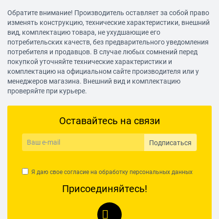
есть
Обратите внимание! Производитель оставляет за собой право
изменять конструкцию, технические характеристики, внешний
Поддержка IPv6
вид, комплектацию товара, не ухудшающие его
есть
потребительских качеств, без предварительного уведомления
потребителя и продавцов. В случае любых сомнений перед
Маршрутизатор
покупкой уточняйте технические характеристики и
комплектацию на официальном сайте производителя или у
Межсетевой экран (FireWall)
менеджеров магазина. Внешний вид и комплектацию
есть
проверяйте при курьере.
NAT
есть
Оставайтесь на связи
SPI
Подписаться
есть
DHCP-сервер
Я даю свое согласие на обработку
персональных данных
есть
Присоединяйтесь!
Поддержка Dynamic DNS
есть