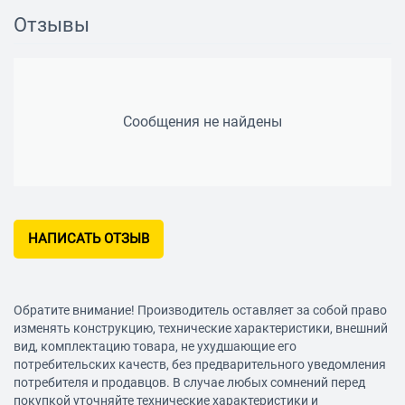
Отзывы
есть
Дисплей
есть
Световая индикация
Сообщения не найдены
есть
Построение плоскостей
Количество перекрестий (угол 90°)
1
НАПИСАТЬ ОТЗЫВ
Количество вертикальных линий
1
Количество горизонтальных линий
Обратите внимание! Производитель оставляет за собой право
изменять конструкцию, технические характеристики, внешний
1
вид, комплектацию товара, не ухудшающие его
Угол самовыравнивания
потребительских качеств, без предварительного уведомления
потребителя и продавцов. В случае любых сомнений перед
4 °
покупкой уточняйте технические характеристики и