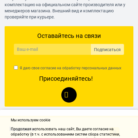
комплектацию на официальном сайте производителя или у
Количество проецируемых точек
менеджеров магазина. Внешний вид и комплектацию
2
проверяйте при курьере.
Отвес
есть
Оставайтесь на связи
Цвет луча
Подписаться
красный
Количество лучей
Я даю свое согласие на обработку
персональных данных
4 шт.
Присоединяйтесь!
Комплектация
Резьба под штатив 5/8"
есть
Резьба под штатив 1/4"
есть
Мы используем cookie
Контакты
Элементы питания
Продолжая использовать наш cайт, Вы даете согласие на
обработку (в т.ч. с использованием систем сбора статистики,