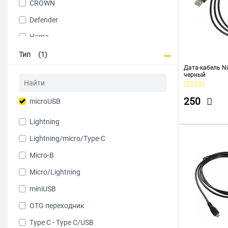
CROWN
Defender
Hama
hoco
Тип
(1)
Дата-кабель Ni
KingPrice
черный
KRUTOFF
250
microUSB
MAXVI
More Choice
Lightning
NINGBO
Lightning/micro/Type-C
NoName
Micro-B
PERO
Micro/Lightning
RITMIX
miniUSB
Sonnen
OTG переходник
TTEC
Type C - Type C/USB