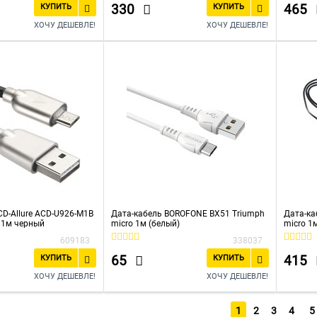
330
465
КУПИТЬ
КУПИТЬ
ХОЧУ ДЕШЕВЛЕ!
ХОЧУ ДЕШЕВЛЕ!
CD-Allure ACD-U926-M1B
Дата-кабель BOROFONE BX51 Triumph
Дата-ка
 1м черный
micro 1м (белый)
micro 1
609183
338037
65
415
КУПИТЬ
КУПИТЬ
ХОЧУ ДЕШЕВЛЕ!
ХОЧУ ДЕШЕВЛЕ!
1
2
3
4
5