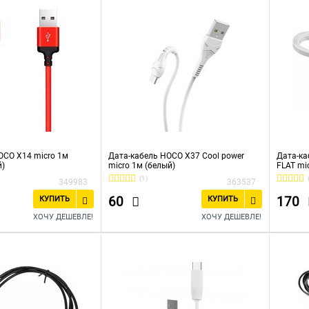
OCO X14 micro 1м
Дата-кабель HOCO X37 Cool power
Дата-ка
й)
micro 1м (белый)
FLAT mi
(1)
349983
363537
60
170
КУПИТЬ
КУПИТЬ
ХОЧУ ДЕШЕВЛЕ!
ХОЧУ ДЕШЕВЛЕ!