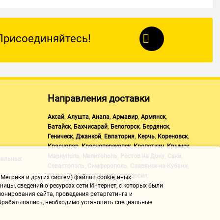
Присоединяйтесь!
Направления доставки
,
,
,
,
,
Аксай
Алушта
Анапа
Армавир
Армянск
,
,
,
,
Батайск
Бахчисарай
Белогорск
Бердянск
,
,
,
,
,
Геническ
Джанкой
Евпатория
Керчь
Кореновск
,
,
,
,
Краснодар
Красноперекопск
Кропоткин
Крымск
,
,
,
,
Мариуполь
Мелитополь
Ростов на Дону
Саки
нальных
,
,
,
Севастополь
Симферополь
Славянск-на-Кубани
,
,
,
,
Судак
Таганрог
Темрюк
Феодосия
Метрика и других систем) файлов cookie, иных
,
,
Черноморское
Щелкино
Ялта
ицы, сведений о ресурсах сети Интернет, с которых были
онирования сайта, проведения ретаргетинга и
 обрабатывались, необходимо установить специальные