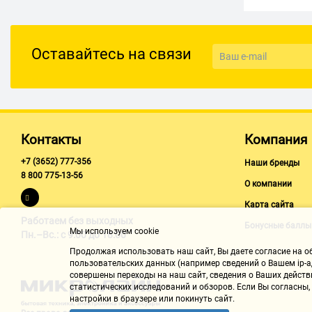
Черный/серебристый
Satechi
TELECOM
Оставайтесь на связи
VCOM
Контакты
Компания
+7 (3652) 777-356
Наши бренды
8 800 775-13-56
О компании
Карта сайта
Работаем без выходных
Бонусные баллы
Мы используем cookie
Пн.–Вс.: с 9:00 до 18:00
Продолжая использовать наш cайт, Вы даете согласие на обр
пользовательских данных (например сведений о Вашем ip-ад
совершены переходы на наш сайт, сведения о Ваших действ
статистических исследований и обзоров. Если Вы согласны
настройки в браузере или покинуть сайт.