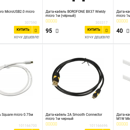
ro MicroUSB2.0 micro
Дата-кабель BOROFONE BX37 Wieldy
Дата-ка
micro 1м (чёрный)
micro 1
307590
303317
95
40
КУПИТЬ
КУПИТЬ
ХОЧУ ДЕШЕВЛЕ!
ХОЧУ ДЕШЕВЛЕ!
 Square micro 0.75м
Дата-кабель 2A Smooth Connector
Дата-ка
micro 1м черный
M1W Mi
101166700
101166696