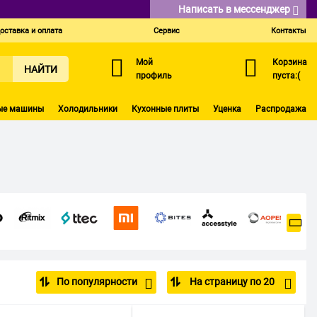
Написать в мессенджер
оставка и оплата
Сервис
Контакты
Мой
Корзина
НАЙТИ
профиль
пуста:(
ые машины
Холодильники
Кухонные плиты
Уценка
Распродажа
По популярности
На страницу по 20