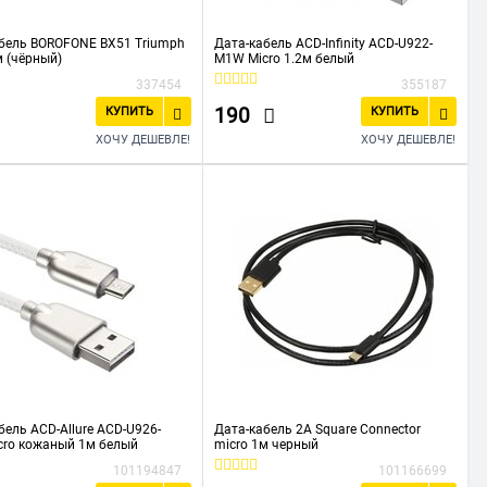
бель BOROFONE BX51 Triumph
Дата-кабель ACD-Infinity ACD-U922-
м (чёрный)
M1W Micro 1.2м белый
337454
355187
190
КУПИТЬ
КУПИТЬ
ХОЧУ ДЕШЕВЛЕ!
ХОЧУ ДЕШЕВЛЕ!
бель ACD-Allure ACD-U926-
Дата-кабель 2A Square Connector
cro кожаный 1м белый
micro 1м черный
101194847
101166699