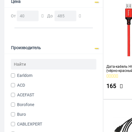
Цена
От
До
Производитель
Дата-кабель H
(чёрно-красны
Earldom
ACD
165
ACEFAST
Borofone
Buro
CABLEXPERT