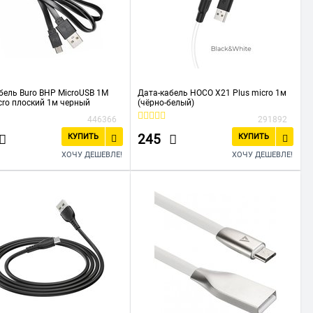
бель Buro BHP MicroUSB 1M
Дата-кабель HOCO X21 Plus micro 1м
cro плоский 1м черный
(чёрно-белый)
446366
291892
245
КУПИТЬ
КУПИТЬ
ХОЧУ ДЕШЕВЛЕ!
ХОЧУ ДЕШЕВЛЕ!