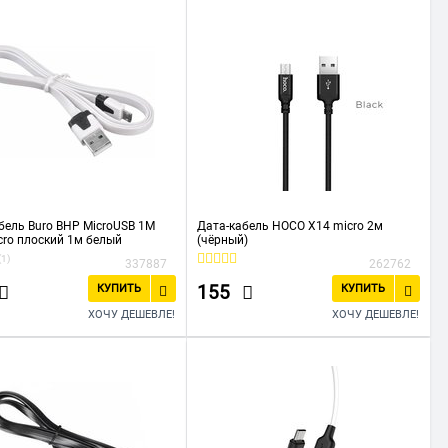
бель Buro BHP MicroUSB 1M
Дата-кабель HOCO X14 micro 2м
cro плоский 1м белый
(чёрный)
(1)
337887
262762
155
КУПИТЬ
КУПИТЬ
ХОЧУ ДЕШЕВЛЕ!
ХОЧУ ДЕШЕВЛЕ!