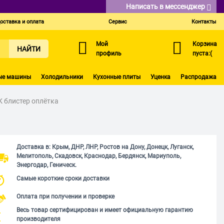
Написать в мессенджер
оставка и оплата
Сервис
Контакты
Мой
Корзина
НАЙТИ
профиль
пуста:(
ые машины
Холодильники
Кухонные плиты
Уценка
Распродажа
К блистер оплётка
Доставка в: Крым, ДНР, ЛНР, Ростов на Дону, Донецк, Луганск,
Мелитополь, Скадовск, Краснодар, Бердянск, Мариуполь,
Энергодар, Геническ.
Самые короткие сроки доставки
Оплата при получении и проверке
Весь товар сертифицирован и имеет официальную гарантию
производителя