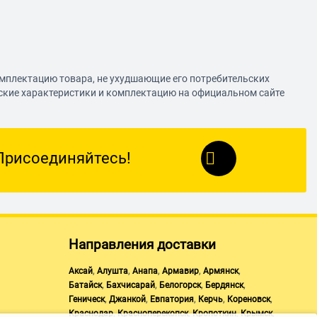
омплектацию товара, не ухудшающие его потребительских
еские характеристики и комплектацию на официальном сайте
Присоединяйтесь!
Направления доставки
,
,
,
,
,
Аксай
Алушта
Анапа
Армавир
Армянск
,
,
,
,
Батайск
Бахчисарай
Белогорск
Бердянск
,
,
,
,
,
Геническ
Джанкой
Евпатория
Керчь
Кореновск
,
,
,
,
Краснодар
Красноперекопск
Кропоткин
Крымск