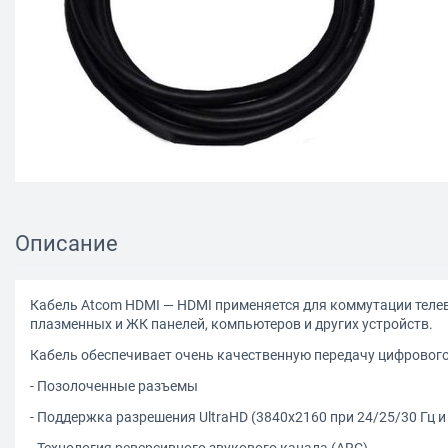
Описание
Кабель Atcom HDMI — HDMI применяется для коммутации телев
плазменных и ЖК панелей, компьютеров и других устройств.
Кабель обеспечивает очень качественную передачу цифрового
- Позолоченные разъемы
- Поддержка разрешения UltraHD (3840х2160 при 24/25/30 Гц и
- Технология реверсивного звукового канала (ARC)