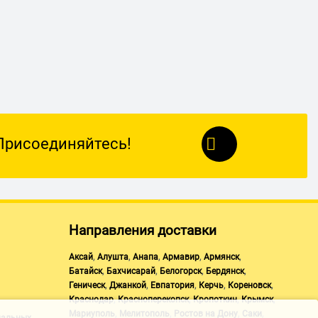
Присоединяйтесь!
Направления доставки
,
,
,
,
,
Аксай
Алушта
Анапа
Армавир
Армянск
,
,
,
,
Батайск
Бахчисарай
Белогорск
Бердянск
,
,
,
,
,
Геническ
Джанкой
Евпатория
Керчь
Кореновск
,
,
,
,
Краснодар
Красноперекопск
Кропоткин
Крымск
,
,
,
,
Мариуполь
Мелитополь
Ростов на Дону
Саки