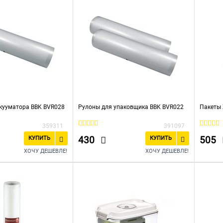
кууматора BBK BVR028
Рулоны для упаковщика BBK BVR022
Пакеты 
359311
391097
430
505
КУПИТЬ
КУПИТЬ
ХОЧУ ДЕШЕВЛЕ!
ХОЧУ ДЕШЕВЛЕ!