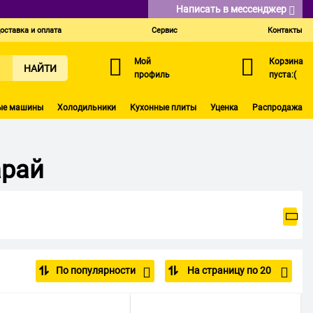
Написать в мессенджер
оставка и оплата
Сервис
Контакты
Мой
Корзина
НАЙТИ
профиль
пуста:(
ые машины
Холодильники
Кухонные плиты
Уценка
Распродажа
арай
По популярности
На страницу по 20