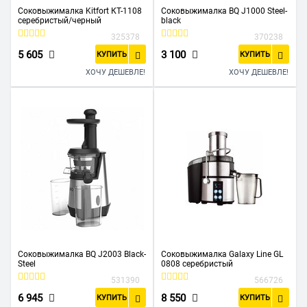
Соковыжималка Kitfort КТ-1108
Соковыжималка BQ J1000 Steel-
серебристый/черный
black
325378
370238
5 605
3 100
КУПИТЬ
КУПИТЬ
ХОЧУ ДЕШЕВЛЕ!
ХОЧУ ДЕШЕВЛЕ!
Соковыжималка BQ J2003 Black-
Соковыжималка Galaxy Line GL
Steel
0808 серебристый
531390
566726
6 945
8 550
КУПИТЬ
КУПИТЬ