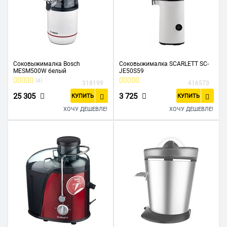
Соковыжималка Bosch
Соковыжималка SCARLETT SC-
MESM500W белый
JE50S59
(4)
318199
416573
25 305
3 725
КУПИТЬ
КУПИТЬ
ХОЧУ ДЕШЕВЛЕ!
ХОЧУ ДЕШЕВЛЕ!