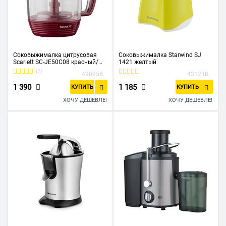
Соковыжималка цитрусовая
Соковыжималка Starwind SJ
Scarlett SC-JE50C08 красный/
1421 желтый
белый
(7)
490958
431238
1 390
1 185
КУПИТЬ
КУПИТЬ
ХОЧУ ДЕШЕВЛЕ!
ХОЧУ ДЕШЕВЛЕ!