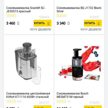
Соковыжималка Scarlett SC-
Соковыжималка BQ J1732 Black-
JE50S15 красный
Silver
548444
553491
3 460
3 340
КУПИТЬ
КУПИТЬ
ХОЧУ ДЕШЕВЛЕ!
ХОЧУ ДЕШЕВЛЕ!
Соковыжималка центробежная
Соковыжималка Bosch
Kitfort KT-1116 600Вт стальной
MESM731M черный
(20)
(9)
365737
576485