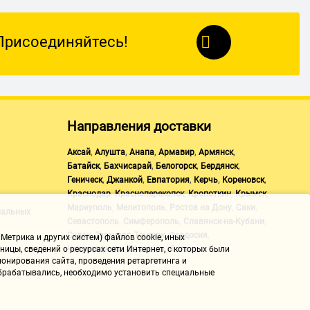
Присоединяйтесь!
Направления доставки
,
,
,
,
,
Аксай
Алушта
Анапа
Армавир
Армянск
,
,
,
,
Батайск
Бахчисарай
Белогорск
Бердянск
,
,
,
,
,
Геническ
Джанкой
Евпатория
Керчь
Кореновск
,
,
,
,
Краснодар
Красноперекопск
Кропоткин
Крымск
,
,
,
,
Мариуполь
Мелитополь
Ростов на Дону
Саки
нальных
,
,
,
Севастополь
Симферополь
Славянск-на-Кубани
,
,
,
,
Судак
Таганрог
Темрюк
Феодосия
Метрика и других систем) файлов cookie, иных
,
,
Черноморское
Щелкино
Ялта
ицы, сведений о ресурсах сети Интернет, с которых были
онирования сайта, проведения ретаргетинга и
 обрабатывались, необходимо установить специальные