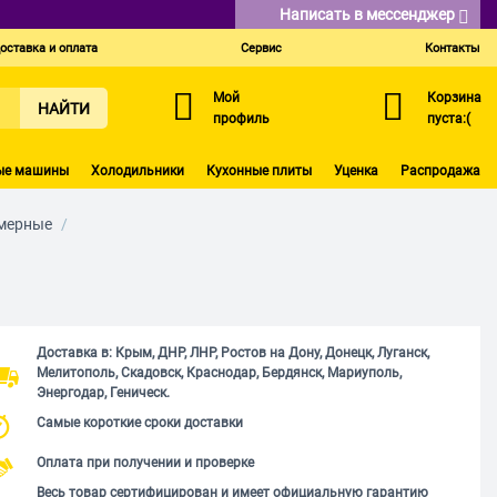
Написать в мессенджер
оставка и оплата
Сервис
Контакты
Мой
Корзина
НАЙТИ
профиль
пуста:(
ые машины
Холодильники
Кухонные плиты
Уценка
Распродажа
мерные
/
Доставка в: Крым, ДНР, ЛНР, Ростов на Дону, Донецк, Луганск,
Мелитополь, Скадовск, Краснодар, Бердянск, Мариуполь,
Энергодар, Геническ.
Самые короткие сроки доставки
Оплата при получении и проверке
Весь товар сертифицирован и имеет официальную гарантию