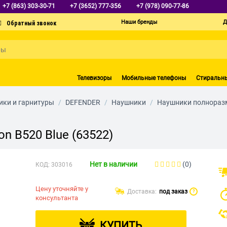
+7 (863) 303-30-71
+7 (3652) 777-356
+7 (978) 090-77-86
Наши бренды
Д
Телевизоры
Мобильные телефоны
Стиральн
ки и гарнитуры
/
DEFENDER
/
Наушники
/
Наушники полнораз
on B520 Blue (63522)
Нет в наличии
(0)
КОД:
303016
Цену уточняйте у
Доставка:
под заказ
?
консультанта
КУПИТЬ