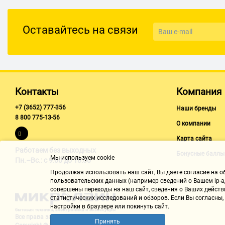
Радиус действия: 10 м
Питание
Оставайтесь на связи
Время работы: 7 ч
Контакты
Компания
+7 (3652) 777-356
Наши бренды
8 800 775-13-56
О компании
Карта сайта
Работаем без выходных
Бонусные баллы
Мы используем cookie
Пн.–Вс.: с 9:00 до 18:00
Продолжая использовать наш cайт, Вы даете согласие на обр
пользовательских данных (например сведений о Вашем ip-ад
совершены переходы на наш сайт, сведения о Ваших действ
статистических исследований и обзоров. Если Вы согласны
настройки в браузере или покинуть сайт.
Все права защищены "Микролайн"
Принять