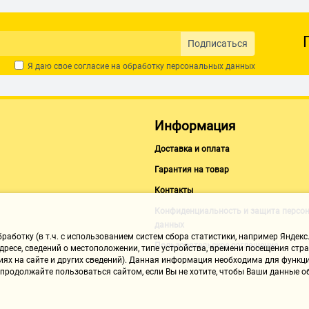
Подписаться
Я даю свое согласие на обработку
персональных данных
Информация
Доставка и оплата
Гарантия на товар
Контакты
Конфиденциальность и защита персо
данных
аботку (в т.ч. с использованием систем сбора статистики, например Яндекс.
Пользовательское соглашение
ресе, сведений о местоположении, типе устройства, времени посещения стран
иях на сайте и других сведений). Данная информация необходима для функци
, продолжайте пользоваться сайтом, если Вы не хотите, чтобы Ваши данные