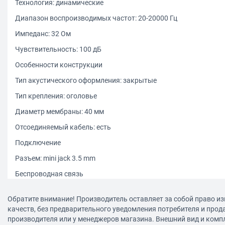
Технология: динамические
Диапазон воспроизводимых частот: 20-20000 Гц
Импеданс: 32 Ом
Чувствительность: 100 дБ
Особенности конструкции
Тип акустического оформления: закрытые
Тип крепления: оголовье
Диаметр мембраны: 40 мм
Отсоединяемый кабель: есть
Подключение
Разъем: mini jack 3.5 mm
Беспроводная связь
Тип беспроводного соединения: Bluetooth
Обратите внимание! Производитель оставляет за собой право из
Версия Bluetooth: 4.2
качеств, без предварительного уведомления потребителя и прод
производителя или у менеджеров магазина. Внешний вид и комп
Поддержка профилей работы: Handsfree, A2DP, Headset, AVRCP