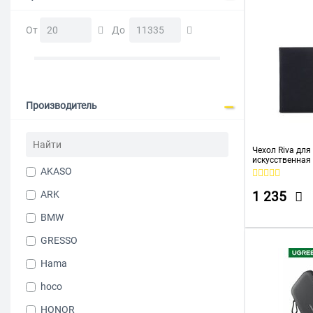
От
До
Производитель
Чехол Riva для
искусственная
AKASO
ARK
1 235
BMW
GRESSO
Hama
hoco
HONOR