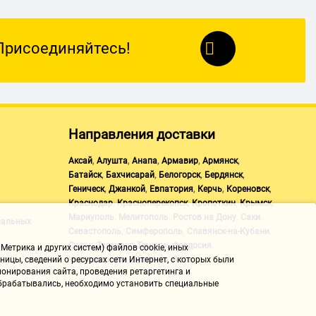
Присоединяйтесь!
Направления доставки
,
,
,
,
,
Аксай
Алушта
Анапа
Армавир
Армянск
,
,
,
,
Батайск
Бахчисарай
Белогорск
Бердянск
,
,
,
,
,
Геническ
Джанкой
Евпатория
Керчь
Кореновск
,
,
,
,
Краснодар
Красноперекопск
Кропоткин
Крымск
,
,
,
,
Мариуполь
Мелитополь
Ростов на Дону
Саки
нальных
,
,
,
Севастополь
Симферополь
Славянск-на-Кубани
,
,
,
,
Судак
Таганрог
Темрюк
Феодосия
Метрика и других систем) файлов cookie, иных
,
,
ицы, сведений о ресурсах сети Интернет, с которых были
Черноморское
Щелкино
Ялта
онирования сайта, проведения ретаргетинга и
 обрабатывались, необходимо установить специальные