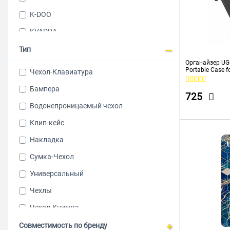
K-DOO
KVADRA
Red Line
Тип
Органайзер UG
Redline
Portable Case f
Чехол-Клавиатура
REMAX
Бампера
725
RIVA
Водонепроницаемый чехол
Samsung
Клип-кейс
Silicone case
Накладка
UGreen
Сумка-Чехол
Универсальный
Чехлы
Чехол-Книжка
Чехол-Футляр
Совместимость по бренду