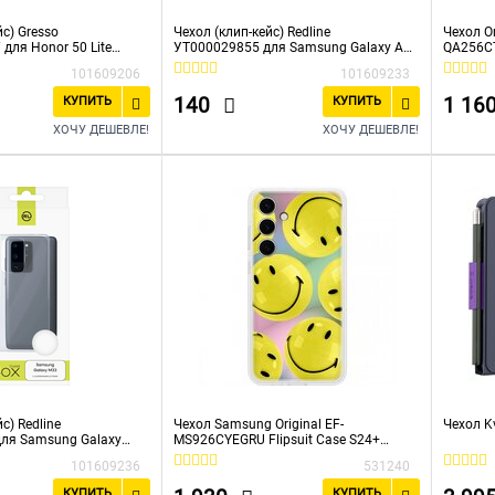
йс) Gresso
Чехол (клип-кейс) Redline
Чехол Or
для Honor 50 Lite
УТ000029855 для Samsung Galaxy A03
QA256CT
iBox Crystal прозрачный
Transpa
101609206
101609233
140
1 16
КУПИТЬ
КУПИТЬ
ХОЧУ ДЕШЕВЛЕ!
ХОЧУ ДЕШЕВЛЕ!
с) Redline
Чехол Samsung Original EF-
Чехол K
ля Samsung Galaxy
MS926CYEGRU Flipsuit Case S24+
ый
(S926) Yellow (Smiley Print)
101609236
531240
КУПИТЬ
КУПИТЬ