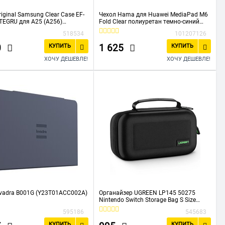
iginal Samsung Clear Case EF-
Чехол Hama для Huawei MediaPad M6
EGRU для A25 (A256)
Fold Clear полиуретан темно-синий
rent
(00187589)
518534
101207126
0
1 625
КУПИТЬ
КУПИТЬ
ХОЧУ ДЕШЕВЛЕ!
ХОЧУ ДЕШЕВЛЕ!
vadra B001G (Y23T01ACC002A)
Органайзер UGREEN LP145 50275
Nintendo Switch Storage Bag S Size
Black
595186
545683
КУПИТЬ
КУПИТЬ