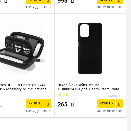
5
995
ХОЧУ ДЕШЕВЛЕ!
ХОЧУ ДЕШЕВЛЕ!
зер UGREEN LP128 (50274)
Чехол (клип-кейс) Redline
k & Accessory Multi-functional
УТ000024121 для Xiaomi Redmi Note
Bag Large Size Black
10/10S Ultimate черный
650725
668963
265
КУПИТЬ
КУПИТЬ
ХОЧУ ДЕШЕВЛЕ!
ХОЧУ ДЕШЕВЛЕ!