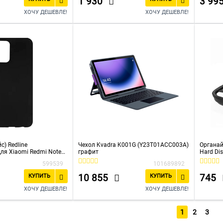
1 930
3 99
ХОЧУ ДЕШЕВЛЕ!
ХОЧУ ДЕШЕВЛЕ!
с) Redline
Чехол Kvadra K001G (Y23T01ACC003A)
Органай
ля Xiaomi Redmi Note
графит
Hard Dis
Storage 
599539
101689892
10 855
745
КУПИТЬ
КУПИТЬ
ХОЧУ ДЕШЕВЛЕ!
ХОЧУ ДЕШЕВЛЕ!
1
2
3