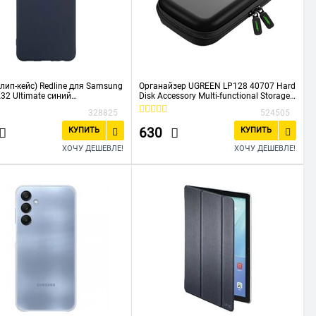
клип-кейс) Redline для Samsung
Органайзер UGREEN LP128 40707 Hard
A32 Ultimate синий
Disk Accessory Multi-functional Storage
23940)
Bag Small Size Black
328825
524505
630
КУПИТЬ
КУПИТЬ
ХОЧУ ДЕШЕВЛЕ!
ХОЧУ ДЕШЕВЛЕ!