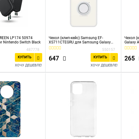
REEN LP174 50974
Чехол (клип-кейс) Samsung EF-
Чехол (
or Nintendo Switch Black
XS711CTEGRU для Samsung Galaxy
Galaxy 
S23 FE Clear Gadget Case прозрачный
(УТ0000
487778
550157
647
265
КУПИТЬ
КУПИТЬ
ХОЧУ ДЕШЕВЛЕ!
ХОЧУ ДЕШЕВЛЕ!