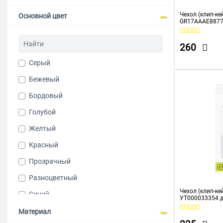
Чехол (клип-ке
Основной цвет
GR17AAAE8877 
Meridian синий
260
Cерый
Бежевый
Бордовый
Голубой
Желтый
Красный
Прозрачный
Разноцветный
Чехол (клип-кей
Синий
УТ000033354 д
M33 прозрачн
Черно-серый
Материал