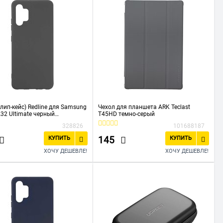
клип-кейс) Redline для Samsung
Чехол для планшета ARK Teclast
A32 Ultimate черный
T45HD темно-серый
23936)
328826
101688187
145
КУПИТЬ
КУПИТЬ
ХОЧУ ДЕШЕВЛЕ!
ХОЧУ ДЕШЕВЛЕ!