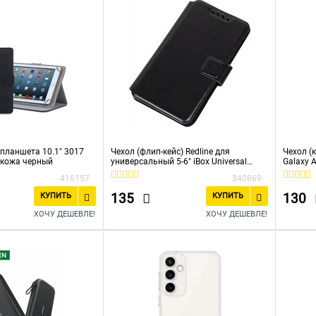
 планшета 10.1" 3017
Чехол (флип-кейс) Redline для
Чехол (
 кожа черный
универсальный 5-6" iBox Universal
Galaxy 
черный (УТ000007174)
(УТ0000
416157
340869
135
130
КУПИТЬ
КУПИТЬ
ХОЧУ ДЕШЕВЛЕ!
ХОЧУ ДЕШЕВЛЕ!