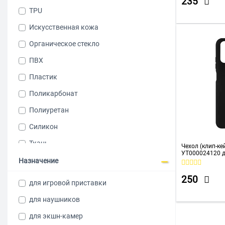
235
Черный
TPU
Искусственная кожа
Органическое стекло
ПВХ
Пластик
Поликарбонат
Полиуретан
Силикон
Ткань
Чехол (клип-кей
УТ000024120 д
Назначение
10/10S черный
250
для игровой приставки
для наушников
для экшн-камер